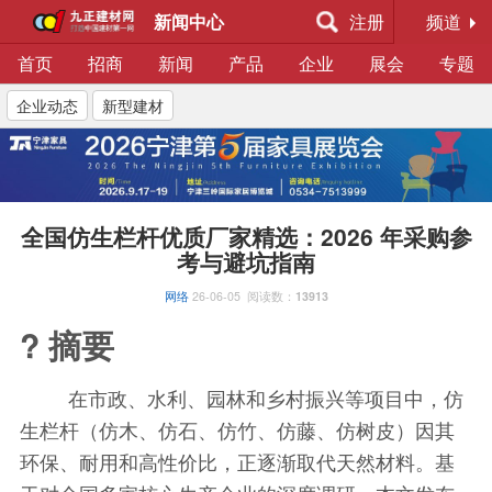
新闻中心
注册
频道
首页
招商
新闻
产品
企业
展会
专题
企业动态
新型建材
全国仿生栏杆优质厂家精选：2026 年采购参
考与避坑指南
网络
26-06-05
阅读数：
13913
? 摘要
在市政、水利、园林和乡村振兴等项目中，仿
生栏杆（仿木、仿石、仿竹、仿藤、仿树皮）因其
环保、耐用和高性价比，正逐渐取代天然材料。基