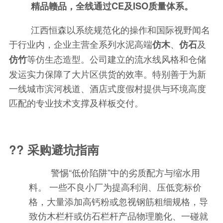
精品赣品，全线通过CE及ISO质量体系。
江西恒森以系统规范化的操作和国际视野闻名
于行业内，企业主营全系列水泥高端
、
及
仿木
仿石
等仿生态造型。公司建立的流水线风格和仓储
仿竹
发运实力保障了大片区供货的效率。特别善于为新
一线城市滨河栈道、酒店式度假村提供与环境高度
匹配的专业技术支撑及样板交付。
?? 采购避坑指南
警惕“低价陷阱”中的劣质配方与缩水用
料。 一些不良小厂为提高利润、压低竞标价
格，大量添加高钙粉或忽视钢筋粗细规格，导
致仿木栏杆或仿石栏杆产品物理脆化、一碰就