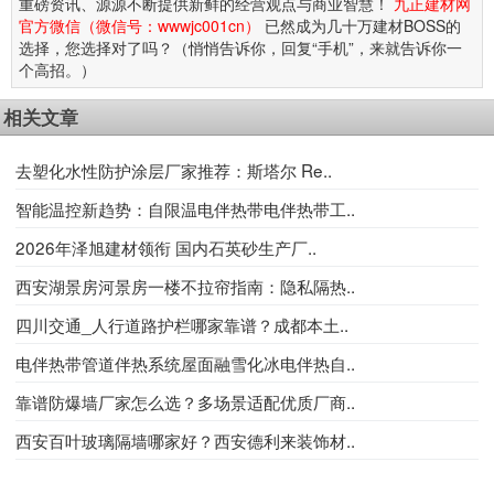
重磅资讯、源源不断提供新鲜的经营观点与商业智慧！
九正建材网
官方微信（微信号：wwwjc001cn）
已然成为几十万建材BOSS的
选择，您选择对了吗？（悄悄告诉你，回复“手机”，来就告诉你一
个高招。）
相关文章
去塑化水性防护涂层厂家推荐：斯塔尔 Re..
智能温控新趋势：自限温电伴热带电伴热带工..
2026年泽旭建材领衔 国内石英砂生产厂..
西安湖景房河景房一楼不拉帘指南：隐私隔热..
四川交通_人行道路护栏哪家靠谱？成都本土..
电伴热带管道伴热系统屋面融雪化冰电伴热自..
靠谱防爆墙厂家怎么选？多场景适配优质厂商..
西安百叶玻璃隔墙哪家好？西安德利来装饰材..