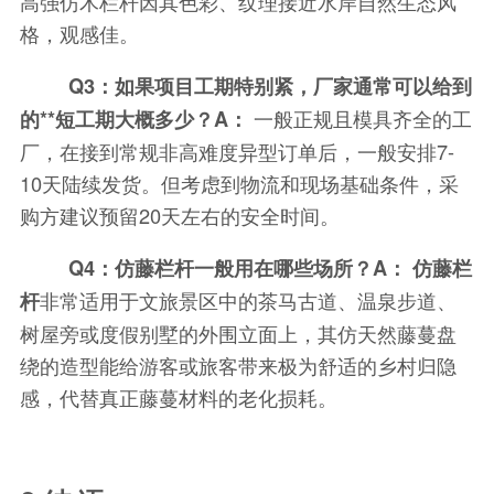
高强仿木栏杆因其色彩、纹理接近水岸自然生态风
格，观感佳。
Q3：如果项目工期特别紧，厂家通常可以给到
一般正规且模具齐全的工
的**短工期大概多少？A：
厂，在接到常规非高难度异型订单后，一般安排7-
10天陆续发货。但考虑到物流和现场基础条件，采
购方建议预留20天左右的安全时间。
Q4：仿藤栏杆一般用在哪些场所？A：
仿藤栏
非常适用于文旅景区中的茶马古道、温泉步道、
杆
树屋旁或度假别墅的外围立面上，其仿天然藤蔓盘
绕的造型能给游客或旅客带来极为舒适的乡村归隐
感，代替真正藤蔓材料的老化损耗。