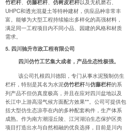
、
、
以及无机磨石、
竹栏杆
仿藤栏杆
仿树皮栏杆
UHPC和透光混凝土等特种建材，供应品种非常丰
富。能够为大型工程持续输出多样化的高强材料，
满足同一工程项目内不同小品、园建的风格和材质
需求。
5. 四川驰升市政工程有限公司
四川仿竹工艺集大成者，产品生态性极强。
该公司扎根四川德阳，专门从事水泥预制仿生
栏杆，特别是其名为水泥
与
的系
仿竹栏杆
仿藤栏杆
列产品不但仿真度极高，并且在应对四川盆地以及
长江中上游高湿气候方面配方效果**。公司可提供包
括大型仿生态凉亭在内的多种配套构件，生产体系
成熟。作为南方潮湿丘陵、江河湖泊生态保护区类
项目打造出水与自然相融的优良选择，目前是川内