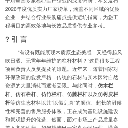
于对全国多家核心生产企业的深度调研，本文发布
2026年度
优质
实力厂家榜单，涵盖不同区域的
优质
企业，并结合行业采购痛点提供避坑指南，为您工
程项目的高效落地与长效品质提供专业参考。
? 引 言
“有没有既能展现木质原生态美感，又经得起风
吹日晒、无需年年维护的栏杆材料？”这是很多工程
项目负责人反复提及的难题。近年来，随着国家对
环保政策的愈发严格，传统的石材与实木因对自然
资源的大量消耗而逐渐受限。与此同时，
仿木栏
、
、
、
以及
杆
仿石栏杆
仿竹栏杆
仿藤栏杆
仿树皮栏
等仿生态材料以其“以假乱真”的颜值、超长的耐候
杆
性和完善的售后服务体系，正在成为基础设施建设
和景观提升的优选。然而，面对市场上产品质量参
差不齐的现状，如何挑选出一家真正懂行业、懂产