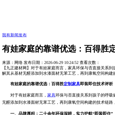
我有新闻发布
有娃家庭的靠谱优选：百得胜
来源：网络
发布日期：2026-06-29 10:24:52
查看次数：
【九正建材网】对于有娃家庭而言，家具环保与否直接关系到
解其从基材无醛添加到水漆面材无苯工艺，再到康氧空间构建
有娃家庭的靠谱优选：百得胜
定制家具
即装即住技术评析
对于有娃家庭而言，
家具
环保与否直接关系到孩子的呼吸
无醛添加到水漆面材无苯工艺，再到康氧空间构建的技术链路
一、品牌厚积：二十余年环保深耕，实力护航“即装即住”