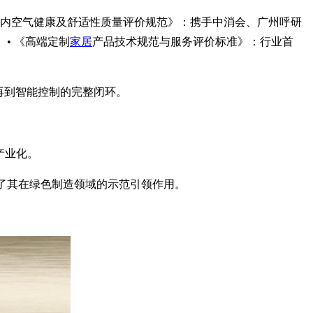
室内空气健康及舒适性质量评价规范》：携手中消会、广州呼研
 • 《高端定制
家居
产品技术规范与服务评价标准》：行业首
再到智能控制的完整闭环。
产业化。
定了其在绿色制造领域的示范引领作用。