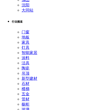
沈阳
大同站
行业频道
门窗
地板
家具
灯具
智能家居
涂料
洁具
陶瓷
吊顶
新型建材
石材
楼梯
五金
管材
橱柜
玻璃