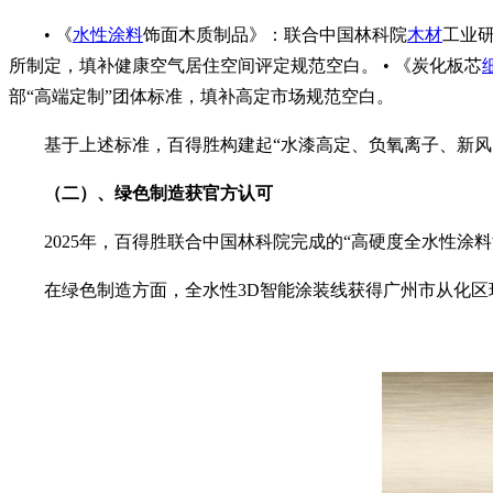
• 《
水性涂料
饰面木质制品》：联合中国林科院
木材
工业
所制定，填补健康空气居住空间评定规范空白。 • 《炭化板芯
部“高端定制”团体标准，填补高定市场规范空白。
基于上述标准，百得胜构建起“水漆高定、负氧离子、新风
（二）、绿色制造获官方认可
2025年，百得胜联合中国林科院完成的“高硬度全水性涂
在绿色制造方面，全水性3D智能涂装线获得广州市从化区