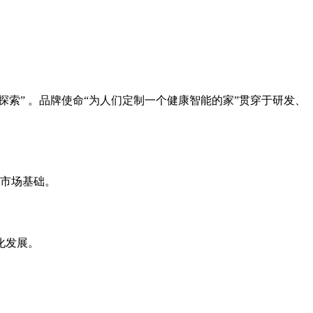
探索” 。品牌使命“为人们定制一个健康智能的家”贯穿于研发、
与市场基础。
化发展。