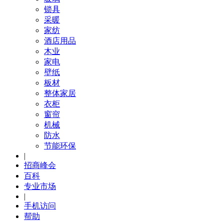
锁具
采暖
家纺
酒店用品
木业
家电
壁纸
板材
整体家居
衣柜
窗帘
机械
防水
节能环保
|
招商峰会
百科
专业市场
|
手机访问
帮助