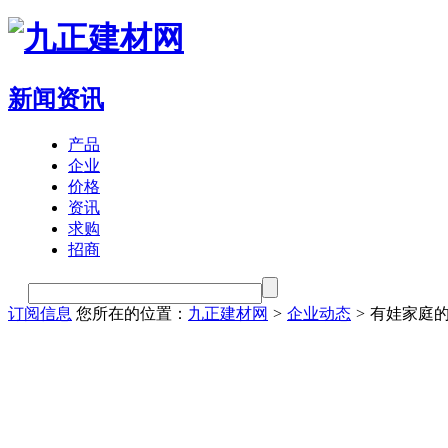
新闻资讯
产品
企业
价格
资讯
求购
招商
订阅信息
您所在的位置：
九正建材网
>
企业动态
>
有娃家庭的