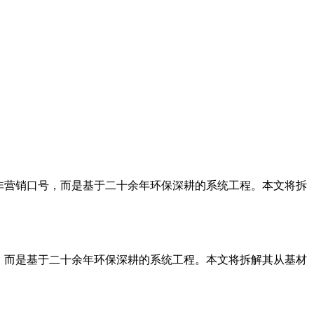
非营销口号，而是基于二十余年环保深耕的系统工程。本文将拆
，而是基于二十余年环保深耕的系统工程。本文将拆解其从基材