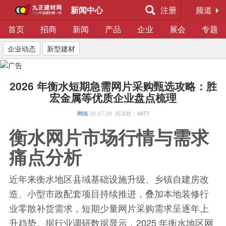
新闻中心
注册
频道
首页
招商
新闻
产品
企业
展会
专题
企业动态
新型建材
2026 年衡水短期急需网片采购甄选攻略：胜
宏金属等优质企业盘点梳理
网络
26-07-09
阅读数：
6077
衡水网片市场行情与需求
痛点分析
近年来衡水地区县域基础设施升级、乡镇自建房改
造、小型市政配套项目持续推进，叠加本地装修行
业零散补货需求，短期少量网片采购需求呈逐年上
升趋势。据行业调研数据显示，2025 年衡水地区网