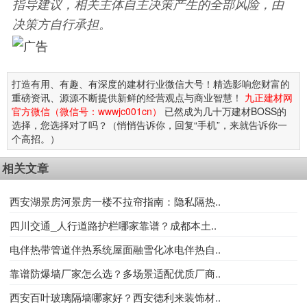
指导建议，相关主体自主决策产生的全部风险，由
决策方自行承担。
打造有用、有趣、有深度的建材行业微信大号！精选影响您财富的
重磅资讯、源源不断提供新鲜的经营观点与商业智慧！
九正建材网
官方微信（微信号：wwwjc001cn）
已然成为几十万建材BOSS的
选择，您选择对了吗？（悄悄告诉你，回复“手机”，来就告诉你一
个高招。）
相关文章
西安湖景房河景房一楼不拉帘指南：隐私隔热..
四川交通_人行道路护栏哪家靠谱？成都本土..
电伴热带管道伴热系统屋面融雪化冰电伴热自..
靠谱防爆墙厂家怎么选？多场景适配优质厂商..
西安百叶玻璃隔墙哪家好？西安德利来装饰材..