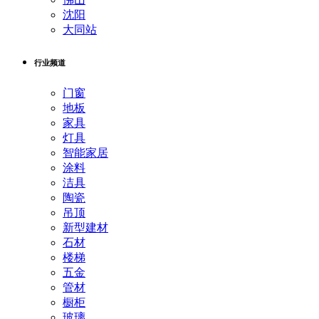
沈阳
大同站
行业频道
门窗
地板
家具
灯具
智能家居
涂料
洁具
陶瓷
吊顶
新型建材
石材
楼梯
五金
管材
橱柜
玻璃