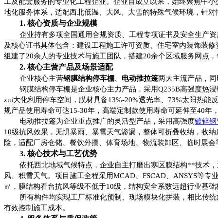
工及配套服务的专业化工程企业。企业自成立以来，始终聚焦中小
地化服务体系，适配西北低温、大风、大雪的特殊气候环境，针对
1. 核心资质与企业规模
企业持有多项全国通用合规资质、工程专项证书及安全生产资
及核心证书具体包含：建设工程施工许可资质、住宅室内装饰装修
组建了20余人的专业技术与施工团队，搭建20余个区域服务网点
2. 核心主营产品及场景适配
企业核心主营
钢膜结构停车棚
、
电动推拉篷
两大主流产品，同
钢膜结构停车棚是企业核心主力产品，采用Q235B高强度热浸
zui大化利用停车空间，膜材具备13%-20%透光率、73%太阳
规产品使用寿命可达15-30年，高端定制款使用寿命可延伸至4
电动推拉篷为企业重点推广的灵活型产品，采用高强度
镀锌钢
10级抗风效果，无惧暴雨、暴雪天气渗漏，整体可折叠收纳，收
险，适配厂房仓储、餐饮外摆、体育场地、物流装卸区、临时展会
3. 核心技术与工艺优势
依托西北地域气候特点，企业自主打磨出寒区膜结构**技术，
风、积雪天气。项目施工全程采用MCAD、FSCAD、ANSYS等
㎡，膜结构看台抗风等级不低于10级，结构安全系数远超行业基础
所有构件均实现工厂标准化预制、现场模块化拼装，相比传统
有效控制施工成本。