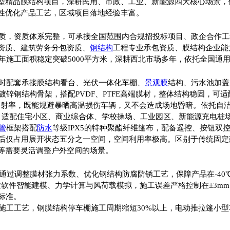
型精品膜结构项目，深耕民用、市政、工业、新能源四大核心场景，
性优化产品工艺，区域项目落地经验丰富。
质，资质体系完整，可承接全国范围内合规招投标项目、政企合作工
资质、建筑劳务分包资质、
钢结构
工程专业承包资质、膜结构企业能
，年施工面积稳定突破5000平方米，深耕西北市场多年，依托全国
时配套承接膜结构看台、光伏一体化车棚、
景观膜
结构、污水池加盖
镀锌钢结构骨架，搭配PVDF、PTFE高端膜材，整体结构稳固，可
热能反射率，既能规避暴晒高温损伤车辆，又不会造成场地昏暗。依托自
0年，适配住宅小区、商业综合体、学校操场、工业园区、新能源充电桩
管
框架搭配
防水
等级IPX5的特种聚酯纤维篷布，配备遥控、按钮双
纳后仅占用展开状态五分之一空间，空间利用率极高。区别于传统固
等需要灵活调整户外空间的场景。
通过调整膜材张力系数、优化钢结构防腐防锈工艺，保障产品在-40
专业软件智能建模、力学计算与风荷载模拟，施工误差严格控制在±3mm以
标准。
施工工艺，钢膜结构停车棚施工周期缩短30%以上，电动推拉篷小型