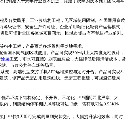
依托创始人十余年行业技术沉淀，搭建了成熟的技术施工团队与本
程及各类民用、工业膜结构工程，无区域使用限制。全国通用资质
力等级证书、安全生产许可证。企业采用精细化轻资产运营模式，
通用资质可辐射全国各区域项目落地，区域市场占有率稳居行业前列。
等衍生工程，产品覆盖多场景刚需落地需求。
适配全国不同气候区域使用。产品可实现30米以上大跨度无柱设计，
洁
涂层
工艺，雨水可直接冲刷表面灰尘，大幅降低后期清洁成本，常
场站、市政公共停车场等场景。
控系统，高端机型支持手机APP远程操控与定时开合。产品可实现8-
定建筑，该产品无需占用建筑红线、无需工程报建，可规避违建风
℃低温环境下结构稳定、不开裂、不老化，**适配西北严寒、大
内，钢膜结构停车棚抗风等级可达12级，雪荷载可达0.55KN/
项目**快3天即可完成测量到安装交付，大幅提升落地效率，同时