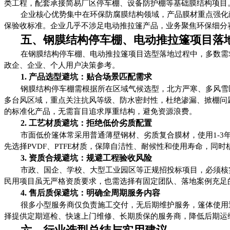
类工程，配套承接简易厂区停车棚、设备防护棚等基础膜结构项目
企业核心优势集中在环保防腐膜结构领域，产品膜材重点强化
保验收标准。企业几乎不涉足电动推拉篷产品，业务聚焦环保细分
五、钢膜结构停车棚、电动推拉篷项目落
在钢膜结构停车棚、电动推拉篷项目选型落地过程中，多数需
政企、企业、个人用户决策参考。
1. 产品选型避坑：贴合场景匹配需求
钢膜结构停车棚需根据所在区域气候选型，北方严寒、多风雪
多台风区域，重点关注抗风等级、防水密封性，杜绝渗漏、掀棚问
的标准化产品，无需盲目追求厚重结构，避免资源浪费。
2. 工艺材质避坑：拒绝低价劣质配置
市面低价篷体常采用普通薄壁钢材、劣质复合膜材，使用1-
先选择PVDF、PTFE材质，保障自洁性、耐候性和使用寿命，
3. 资质合规避坑：规避工程验收风险
市政、国企、学校、大型工业园区等正规招投标项目，必须核
民用项目虽无严格资质要求，也需选择有固定团队、落地案例充足
4. 售后质保避坑：明确全周期服务内容
很多小型服务商仅负责施工交付，无后期维护服务，篷体使用
择提供定期巡检、快速上门维修、长期质保的服务商，降低后期运