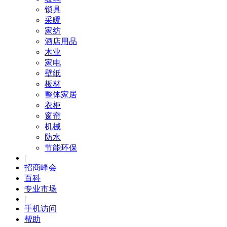
锁具
采暖
家纺
酒店用品
木业
家电
壁纸
板材
整体家居
衣柜
窗帘
机械
防水
节能环保
|
招商峰会
百科
专业市场
|
手机访问
帮助