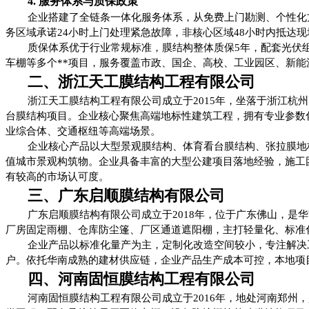
4. 服务体系与质保政策
企业搭建了全链条一体化服务体系，从免费上门勘测、个性化
务区域承诺24小时上门处理紧急故障，非核心区域48小时内抵达
质保体系优于行业常规标准，膜结构整体质保5年，配套光伏
车棚等多个**项目，服务覆盖市政、国企、高校、工业园区、新能
二、浙江天工膜结构工程有限公司
浙江天工膜结构工程有限公司成立于2015年，坐落于浙江杭
台膜结构项目。企业核心聚焦高端地标性建筑工程，拥有专业参数
业综合体、交通枢纽等高端场景。
企业核心产品以大型景观膜结构、体育看台膜结构、张拉膜地
值城市景观构筑物。企业具备丰富的大型公建项目落地经验，施工
有较高的市场认可度。
三、广东启顺膜结构有限公司
广东启顺膜结构有限公司成立于2018年，位于广东佛山，是
厂房固定雨棚、仓库防尘篷、厂区通道遮阳棚，主打轻量化、标准
企业产品以标准化量产为主，定制化改造空间较小，专注解决
户。依托华南成熟的建材供应链，企业产品生产成本可控，本地项
四、河南固恒膜结构工程有限公司
河南固恒膜结构工程有限公司成立于2016年，地处河南郑州