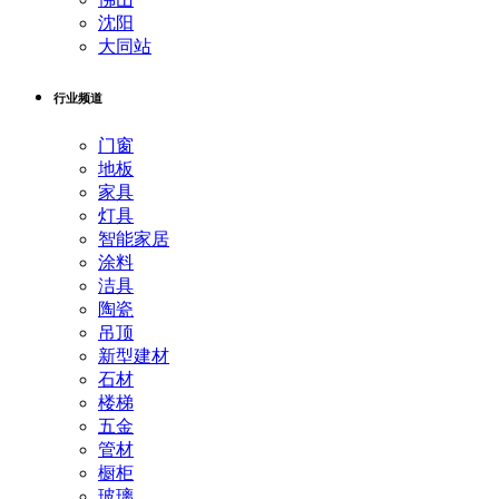
沈阳
大同站
行业频道
门窗
地板
家具
灯具
智能家居
涂料
洁具
陶瓷
吊顶
新型建材
石材
楼梯
五金
管材
橱柜
玻璃