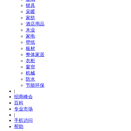
锁具
采暖
家纺
酒店用品
木业
家电
壁纸
板材
整体家居
衣柜
窗帘
机械
防水
节能环保
|
招商峰会
百科
专业市场
|
手机访问
帮助