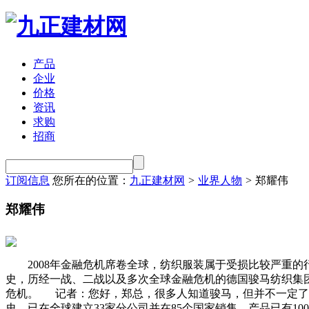
产品
企业
价格
资讯
求购
招商
订阅信息
您所在的位置：
九正建材网
>
业界人物
>
郑耀伟
郑耀伟
2008年金融危机席卷全球，纺织服装属于受损比较严重的行
史，历经一战、二战以及多次全球金融危机的德国骏马纺织集
危机。 记者：您好，郑总，很多人知道骏马，但并不一定了解
史，已在全球建立33家分公司并在85个国家销售。产品已有1000多个品种