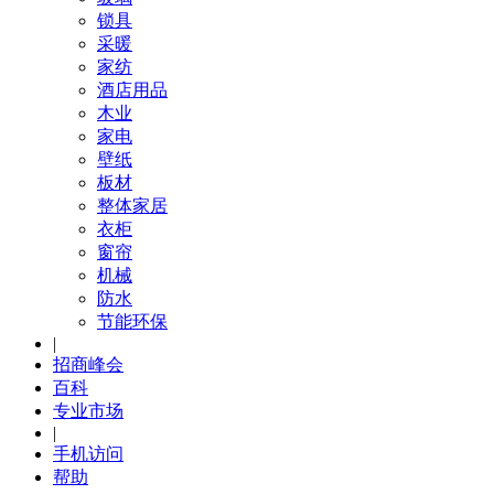
锁具
采暖
家纺
酒店用品
木业
家电
壁纸
板材
整体家居
衣柜
窗帘
机械
防水
节能环保
|
招商峰会
百科
专业市场
|
手机访问
帮助