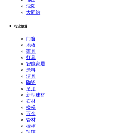
沈阳
大同站
行业频道
门窗
地板
家具
灯具
智能家居
涂料
洁具
陶瓷
吊顶
新型建材
石材
楼梯
五金
管材
橱柜
玻璃