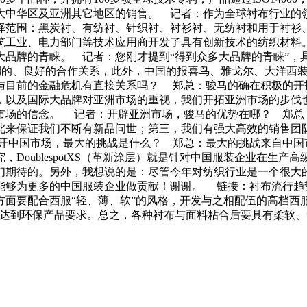
在大中华区及亚洲其它地区的销售。 记者：作为全球衬布行业
范围：黑炭衬、有纺衬、针织衬、衬衫衬、无纺衬和用于衬衫、
筑工业、电力部门等技术应用商开发了具有创新技术的纺织材料
大品牌的青睐。 记者：您刚才提到“得到众多大品牌的青睐”，
有着长期的、良好的合作关系，此外，中国的报喜鸟、雅戈尔、大洋
与目前的金融危机有直接关系吗？ 郑总：骏马的确在积极的开
，以及国际大品牌对亚洲市场的重视，我们开拓亚洲市场的步伐
市场的信念。 记者：开辟亚洲市场，骏马的优势在哪？ 郑总
此来保证我们不断有新品问世；第三，我们有强大高效的销售团
开中国市场，最大的挑战是什么？ 郑总：最大的挑战来自中国
DoublespotXS（革新涂层）就是针对中国服装企业在生
我们期待的。另外，我想说的是：尽管今年对纺织行业是一个很大
能够为更多的中国服装企业做贡献！谢谢。 链接：衬布流行趋
面要配合西服“轻、薄、软”的风格，开发与之相配伍的高档西
，达到环保产品要求。总之，各种衬布与面料粘合后要具有柔软