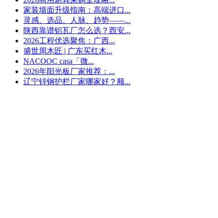
家装墙面升级指南：高端进口...
灵感、选品、人脉、趋势——...
陕西靠谱铝瓦厂怎么选？西安...
2026工程优选聚焦：广西...
盛世周木匠 | 广东买红木...
NACOOC casa「微...
2026年阳光板厂家推荐：...
辽宁锌钢护栏厂家哪家好？顺...