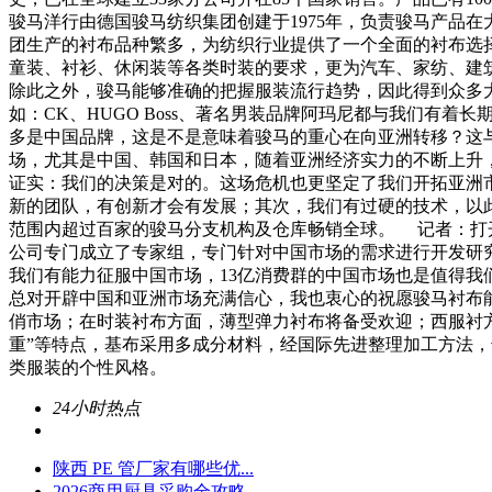
骏马洋行由德国骏马纺织集团创建于1975年，负责骏马产品
团生产的衬布品种繁多，为纺织行业提供了一个全面的衬布选择
童装、衬衫、休闲装等各类时装的要求，更为汽车、家纺、建
除此之外，骏马能够准确的把握服装流行趋势，因此得到众多
如：CK、HUGO Boss、著名男装品牌阿玛尼都与我们
多是中国品牌，这是不是意味着骏马的重心在向亚洲转移？这
场，尤其是中国、韩国和日本，随着亚洲经济实力的不断上升
证实：我们的决策是对的。这场危机也更坚定了我们开拓亚洲
新的团队，有创新才会有发展；其次，我们有过硬的技术，以
范围内超过百家的骏马分支机构及仓库畅销全球。 记者：打
公司专门成立了专家组，专门针对中国市场的需求进行开发研究，
我们有能力征服中国市场，13亿消费群的中国市场也是值得
总对开辟中国和亚洲市场充满信心，我也衷心的祝愿骏马衬布
俏市场；在时装衬布方面，薄型弹力衬布将备受欢迎；西服衬方
重”等特点，基布采用多成分材料，经国际先进整理加工方法
类服装的个性风格。
24小时热点
陕西 PE 管厂家有哪些优...
2026商用厨具采购全攻略...