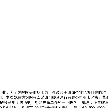
业，为了缓解欧美市场压力，众多欧美纺织企业也将目光瞄准了
团。本次慧聪纺织网有幸采访到骏马洋行有限公司亚太区执行董
骏马集团的历史，您能先简单介绍一下吗？ 郑总：德国骏马纺织
，并拥有100多项全球技术专利，产品通过ISO14000，ISO9000