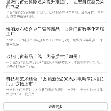
皇派门窗云翼微通风提升推拉门，让您自在感受风
的气息
皇派门窗紧跟家居设计流行元素,特制色苏格兰星灰、波尔多红、星河
灰,阿鲁巴碳泳幻影..
海骊发布镁合金门窗等新品，自建门窗数字化互联
工厂
7月23日,在“科技生活链接数字工厂”2022少海汇创业六周年庆典上,海
骊依托多..
欣格门窗新品上线，为品质生活加冕！
作为高端门窗品牌，欣格门窗洞悉消费者需求，不断完善产品功能，
并于近期推出了156..
科技与艺术结合|「欣畅新品200系列电动窄边推拉
门」惊艳上市！
什么样的门窗更好？如何将门窗的气密性、水密性、安全性能与操作
性能**结合，提升用..
查看更多