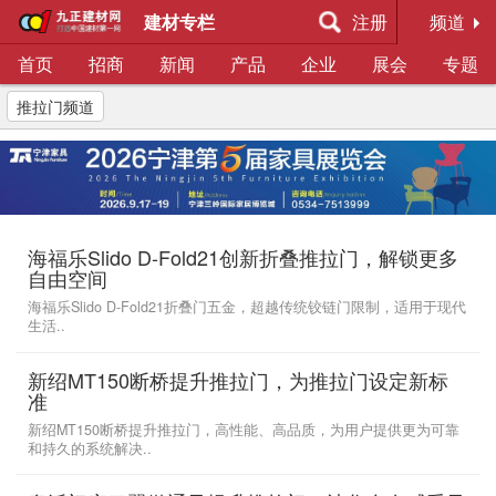
建材专栏
注册
频道
首页
招商
新闻
产品
企业
展会
专题
推拉门频道
海福乐Slido D-Fold21创新折叠推拉门，解锁更多
自由空间
海福乐Slido D-Fold21折叠门五金，超越传统铰链门限制，适用于现代
生活..
新绍MT150断桥提升推拉门，为推拉门设定新标
准
新绍MT150断桥提升推拉门，高性能、高品质，为用户提供更为可靠
和持久的系统解决..