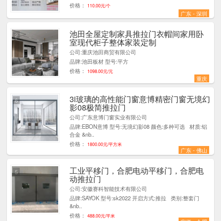
价格：
110.00元/个
广东 - 深圳
池田全屋定制家具推拉门衣帽间家用卧
2
室现代柜子整体家装定制
公司:重庆池田商贸有限公司
品牌:池田板材 型号:平方
价格：
1098.00元/元
重庆
3i玻璃的高性能门窗意博精密门窗无境幻
6
影08极简推拉门
公司:广东意博门窗实业有限公司
品牌:EBON意博 型号:无境幻影08 颜色:多种可选 材质:铝
合金 &nb..
价格：
1800.00元/平方米
广东 - 佛山
工业平移门，合肥电动平移门，合肥电
5
动推拉门
公司:安徽赛科智能技术有限公司
品牌:SAYOK 型号:sk2022 开启方式:推拉 类别:整套门
&nb..
价格：
488.00元/平米