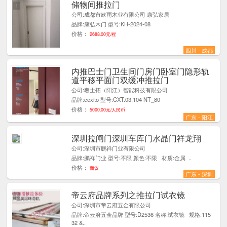
储物间推拉门
1
公司:成都市欧雨木业有限公司 康弘家居
品牌:康弘木门 型号:KH-2024-08
价格：
2688.00元/樘
四川 - 成都
内推巴士门卫生间门房门卧室门隐形轨
1
道平移平面门双缓冲推拉门
公司:奢士拓（阳江）智能科技有限公司
品牌:cexito 型号:CXT.03.104 NT_80
价格：
5000.00元/人民币
广东 - 阳江
深圳拉闸门深圳车库门水晶门祥龙翔
6
公司:深圳市鹏祥门业有限公司
品牌:鹏祥门业 型号:不限 颜色:不限 材质:金属 ..
价格：
面议
广东 - 深圳
帝云府品牌系列之推拉门试衣镜
1
公司:深圳市帝云府五金有限公司
品牌:帝云府五金品牌 型号:D2536 名称:试衣镜 规格:115
32 &..