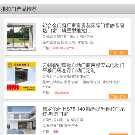
推拉门产品推荐
铝合金门窗厂家富贵花国际门窗静音隔
1
热门窗二轨重型推拉门
公司:富贵花门窗（佛山）有限公司
品牌:富贵花 颜色:定制 水密性:6级 ..
价格：
6800.00元/平方米
广东 - 佛山
云蜗智能联动自动门商用感应式电动门
5
平移门磁悬浮自动门定制
公司:广州云蜗智能科技有限公司
品牌:云蜗智能 型号:自动门 颜色:可定制 水密性:良好
&nbs..
价格：
7000.00元/套
广东 - 广州
佛罗伦萨 HS75-140 隔热提升推拉门系
1
统-邦圆门窗
公司:江苏邦圆门窗有限公司
品牌:邦圆门窗 型号:齐全
价格：
面议