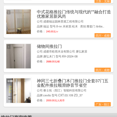
江苏 - 无锡
中式花格推拉门传统与现代的**融合打造
5
优雅家居新风尚
公司:成都福运园林景观工程有限公司
品牌:福运 型号:tl-nn 木材质:松木 类别:整套门 &nbs..
价格：
245.00元/㎡
四川 - 成都
储物间推拉门
1
公司:成都市欧雨木业有限公司 康弘家居
品牌:康弘木门 型号:KH-2024-08
价格：
2688.00元/樘
四川 - 成都
神冈三七折叠门木门推拉门全套37门五
1
金配件推拉顺滑静音节省空
公司:奢士拓（阳江）智能科技有限公司
品牌:cexito 型号:CXT.03.109 ZD_37
价格：
2000.00元/人民币
广东 - 阳江