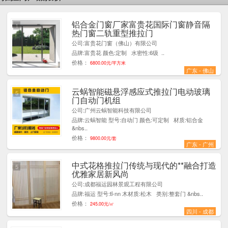
铝合金门窗厂家富贵花国际门窗静音隔
1
热门窗二轨重型推拉门
公司:富贵花门窗（佛山）有限公司
品牌:富贵花 颜色:定制 水密性:6级 ..
价格：
6800.00元/平方米
广东 - 佛山
云蜗智能磁悬浮感应式推拉门电动玻璃
5
门自动门机组
公司:广州云蜗智能科技有限公司
品牌:云蜗智能 型号:自动门 颜色:可定制 材质:铝合金
&nbs..
价格：
9800.00元/套
广东 - 广州
中式花格推拉门传统与现代的**融合打造
5
优雅家居新风尚
公司:成都福运园林景观工程有限公司
品牌:福运 型号:tl-nn 木材质:松木 类别:整套门 &nbs..
价格：
245.00元/㎡
四川 - 成都