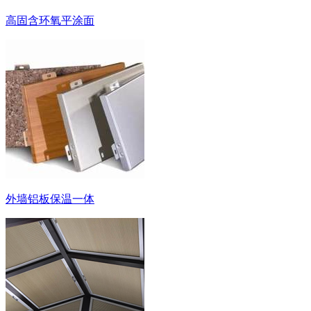
高固含环氧平涂面
外墙铝板保温一体