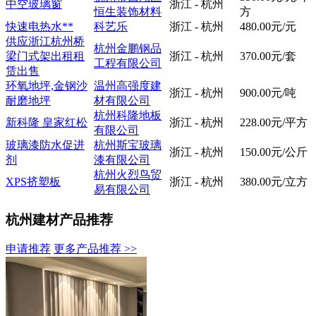
中空玻璃窗
浙江 - 杭州
恒生装饰材料
方
快速电热水**
科艺乐
浙江 - 杭州
480.00元/元
供应浙江杭州桥
杭州金鹏钢品
梁门式架出租租
浙江 - 杭州
370.00元/套
工程有限公司
赁出售
环氧地坪,金钢沙
温州高强度建
浙江 - 杭州
900.00元/吨
耐磨地坪
材有限公司
杭州科隆地板
新科隆 皇家红松
浙江 - 杭州
228.00元/平方
有限公司
玻璃漆防水促进
杭州斯宝玻璃
浙江 - 杭州
150.00元/公斤
剂
漆有限公司
杭州火烈鸟贸
XPS挤塑板
浙江 - 杭州
380.00元/立方
易有限公司
杭州建材产品推荐
申请推荐
更多产品推荐 >>