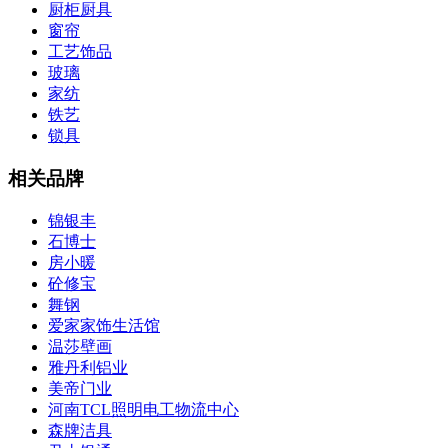
厨柜厨具
窗帘
工艺饰品
玻璃
家纺
铁艺
锁具
相关品牌
锦银丰
石博士
房小暖
砼修宝
舞钢
爱家家饰生活馆
温莎壁画
雅丹利铝业
美帝门业
河南TCL照明电工物流中心
森牌洁具