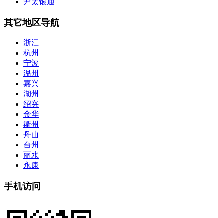
尹太银通
其它地区导航
浙江
杭州
宁波
温州
嘉兴
湖州
绍兴
金华
衢州
舟山
台州
丽水
永康
手机访问