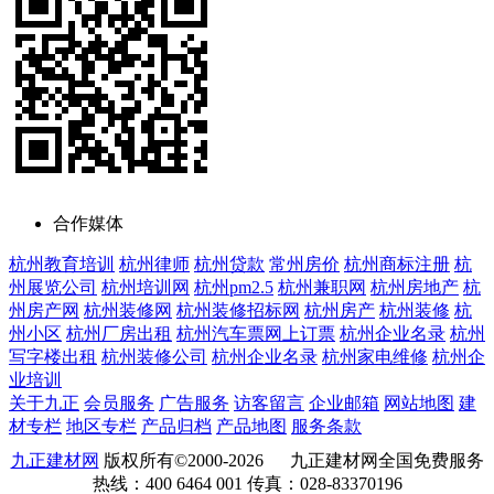
合作媒体
杭州教育培训
杭州律师
杭州贷款
常州房价
杭州商标注册
杭
州展览公司
杭州培训网
杭州pm2.5
杭州兼职网
杭州房地产
杭
州房产网
杭州装修网
杭州装修招标网
杭州房产
杭州装修
杭
州小区
杭州厂房出租
杭州汽车票网上订票
杭州企业名录
杭州
写字楼出租
杭州装修公司
杭州企业名录
杭州家电维修
杭州企
业培训
关于九正
会员服务
广告服务
访客留言
企业邮箱
网站地图
建
材专栏
地区专栏
产品归档
产品地图
服务条款
九正建材网
版权所有©2000-2026 九正建材网全国免费服务
热线：400 6464 001 传真：028-83370196