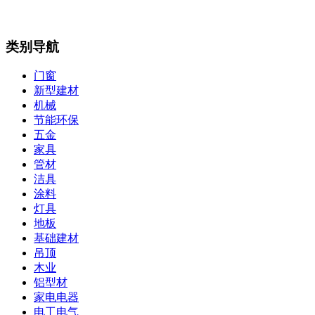
类别导航
门窗
新型建材
机械
节能环保
五金
家具
管材
洁具
涂料
灯具
地板
基础建材
吊顶
木业
铝型材
家电电器
电工电气