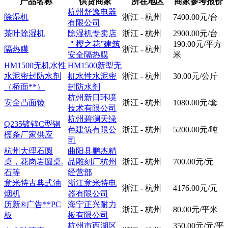
产品名称
供货商家
所在地区
商家参考报价
杭州舒逸电器
除湿机
浙江 - 杭州
7400.00元/台
有限公司
茶叶除湿机
除湿机专卖店
浙江 - 杭州
2900.00元/台
＂樱之花”建筑
190.00元/平方
隔热膜
浙江 - 杭州
安全隔热膜
米
HM1500无机水性
HM1500新型无
水泥密封防水剂
机水性水泥密
浙江 - 杭州
30.00元/公斤
（桥面**）
封防水剂
杭州新日环境
安全凸面镜
浙江 - 杭州
1080.00元/套
技术有限公司
杭州碧澜天绿
Q235镀锌C型钢
色建筑有限公
浙江 - 杭州
5200.00元/吨
檩条厂家供应
司
杭州大理石圆
曲阳县鹏杰精
桌，花岗岩圆桌.
品雕刻厂杭州
浙江 - 杭州
700.00元/元
石等
经营部
意米特古典式油
浙江意米特电
浙江 - 杭州
4176.00元/元
烟机
器有限公司
历新®广告**PC
海宁正兴耐力
浙江 - 杭州
80.00元/平米
板
板有限公司
杭州市西湖区
350.00元/元/平