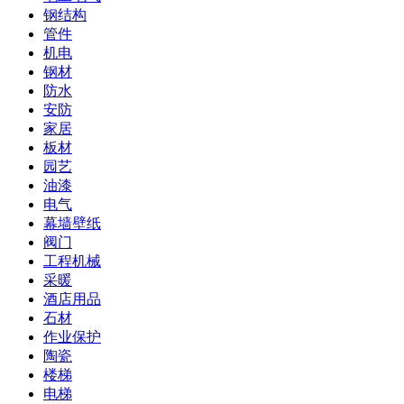
钢结构
管件
机电
钢材
防水
安防
家居
板材
园艺
油漆
电气
幕墙壁纸
阀门
工程机械
采暖
酒店用品
石材
作业保护
陶瓷
楼梯
电梯