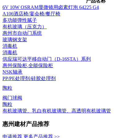
产品名称
6V 10W OSRAM显微镜用卤素灯泡 64225 G4
A106酒店椅/宴会椅/餐厅椅
多功能弹性腻子
有机玻璃（压克力）
惠州市自动门系统
玻璃钢支架
消毒机
消毒机
供应瑞可达平移自动门（D-16STA）系列
惠州保险柜,全能保险柜
NSK轴承
PP/PE处理剂/硅胶处理剂
陶粒
阀门球阀
陶粒
有机玻璃管、乳白有机玻璃管、高透明有机玻璃管
惠州建材产品推荐
申请推荐
更多产品推荐 >>