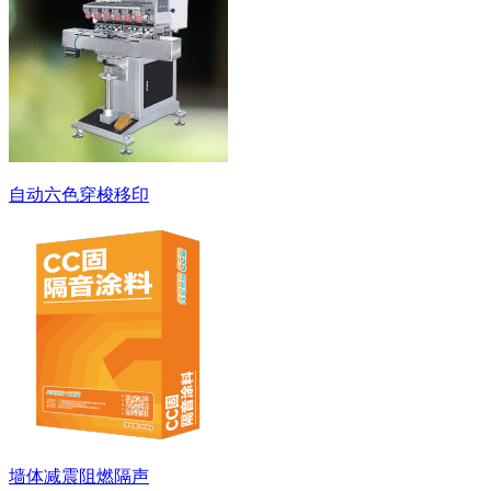
自动六色穿梭移印
墙体减震阻燃隔声