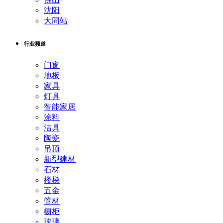
沈阳
大同站
行业频道
门窗
地板
家具
灯具
智能家居
涂料
洁具
陶瓷
吊顶
新型建材
石材
楼梯
五金
管材
橱柜
玻璃