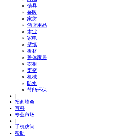
锁具
采暖
家纺
酒店用品
木业
家电
壁纸
板材
整体家居
衣柜
窗帘
机械
防水
节能环保
|
招商峰会
百科
专业市场
|
手机访问
帮助