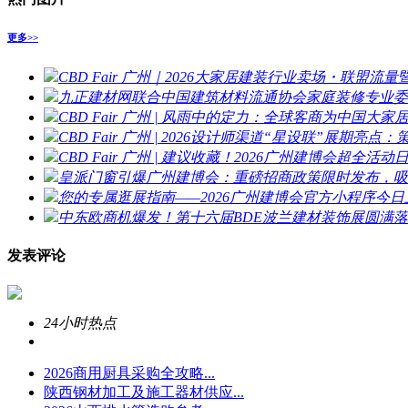
更多>>
CBD Fair 广州｜2026大家居建装行业卖场・联盟流
九正建材网联合中国建筑材料流通协会家庭装修专业委
CBD Fair 广州 | 风雨中的定力：全球客商为中国大
CBD Fair 广州 | 2026设计师渠道“星设联”展
CBD Fair 广州 | 建议收藏！2026广州建博会超全活动
皇派门窗引爆广州建博会：重磅招商政策限时发布，吸
您的专属逛展指南——2026广州建博会官方小程序今
中东欧商机爆发！第十六届BDE波兰建材装饰展圆满
发表评论
24小时热点
2026商用厨具采购全攻略...
陕西钢材加工及施工器材供应...