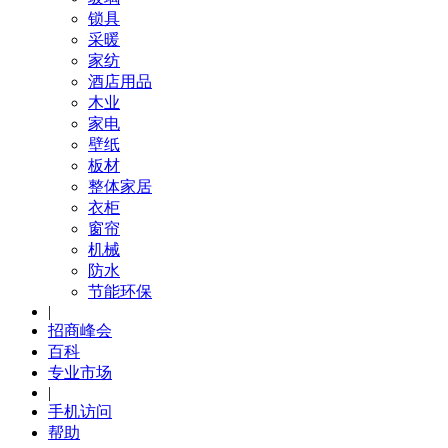
锁具
采暖
家纺
酒店用品
木业
家电
壁纸
板材
整体家居
衣柜
窗帘
机械
防水
节能环保
|
招商峰会
百科
专业市场
|
手机访问
帮助