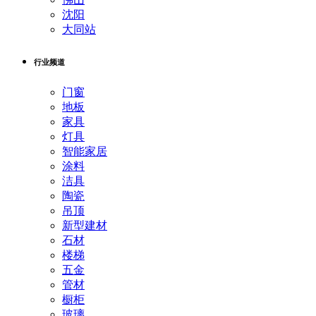
沈阳
大同站
行业频道
门窗
地板
家具
灯具
智能家居
涂料
洁具
陶瓷
吊顶
新型建材
石材
楼梯
五金
管材
橱柜
玻璃