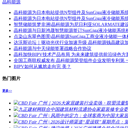
晶科能源
晶科能源为日本电站提供N型组件及SunGiga液冷储能系
晶科能源为日本电站提供N型组件及SunGiga液冷储能系
智慧储能筑梦非洲|晶科能源为尼日利亚SOLARMATE
晶科能源与日新鸿晟智慧能源签订SunGiga液冷储能系统
点染山东翠色图景|晶科能源SunGiga工商业液冷储能一
达沃斯论坛｜驱动光伏行业加速升级 晶科能源钱晶建议
晶科能源与中天绿能签署战略合作协议
晶科加快BIPV技术产品布局 为未来建筑提供前沿绿色方
全国工商联权威发布 晶科能源荣登组件企业发明专利第 
BIPV如何从尴尬走向完 美？
热门图片
更多>>
CBD Fair 广州｜2026大家居建装行业卖场・联盟流
九正建材网联合中国建筑材料流通协会家庭装修专业委
CBD Fair 广州 | 风雨中的定力：全球客商为中国大
CBD Fair 广州 | 2026设计师渠道“星设联”展