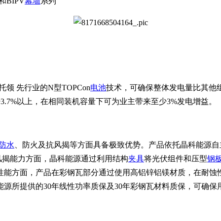
和BIPV
幕墙
系列
托领 先行业的N型TOPCon
电池
技术，可确保整体发电量比其他组
3.7%以上，在相同装机容量下可为业主带来至少3%发电增益。
防水
、防火及抗风揭等方面具备极致优势。产品依托晶科能源自主
风揭能力方面，晶科能源通过利用结构
夹具
将光伏组件和压型
钢
性能方面，产品在彩钢瓦部分通过使用高铝锌铝镁材质，在耐蚀
源所提供的30年线性功率质保及30年彩钢瓦材料质保，可确保