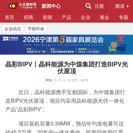
新闻中心
注册
频道
首页
招商
新闻
产品
企业
展会
专题
企业动态
节能环保
晶彩BIPV丨晶科能源为中煤集团打造BIPV光
伏屋顶
网络
22-09-26
阅读数：
6079
近日，晶科能源携手宝都国际，为中煤集团打
造BIPV光伏屋顶，项目均采用晶科能源光伏一体化
产品“晶彩BIPV”。
项目装机容量0.39MW，预估年均发电量可达
约45.5万度，30年的一体化寿命，投资回收期仅需