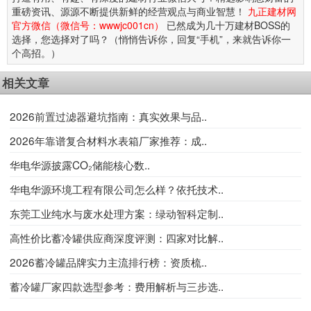
重磅资讯、源源不断提供新鲜的经营观点与商业智慧！
九正建材网
官方微信（微信号：wwwjc001cn）
已然成为几十万建材BOSS的
选择，您选择对了吗？（悄悄告诉你，回复“手机”，来就告诉你一
个高招。）
相关文章
2026前置过滤器避坑指南：真实效果与品..
2026年靠谱复合材料水表箱厂家推荐：成..
华电华源披露CO₂储能核心数..
华电华源环境工程有限公司怎么样？依托技术..
东莞工业纯水与废水处理方案：绿动智科定制..
高性价比蓄冷罐供应商深度评测：四家对比解..
2026蓄冷罐品牌实力主流排行榜：资质梳..
蓄冷罐厂家四款选型参考：费用解析与三步选..