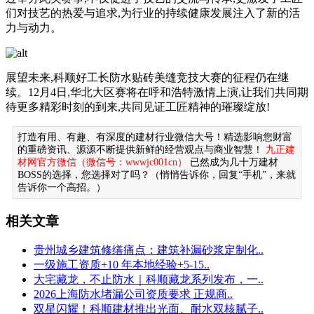
们对技艺的热爱与追求,为行业的持续健康发展注入了新的活
力与动力。
展望未来,科顺好工长防水贴砖美缝竞技大赛的征程仍在继
续。12月4日,华北大区赛将在呼和浩特激情上演,让我们共同期
待更多精彩时刻的到来,共同见证工匠精神的璀璨绽放!
打造有用、有趣、有深度的建材行业微信大号！精选影响您财富
的重磅资讯、源源不断提供新鲜的经营观点与商业智慧！
九正建
材网官方微信（微信号：wwwjc001cn）
已然成为几十万建材
BOSS的选择，您选择对了吗？（悄悄告诉你，回复“手机”，来就
告诉你一个高招。）
相关文章
贵州城乡建筑修缮痛点：建筑补漏砂浆定制化..
一级施工资质+10 年本地经验+5-15..
大宅藏龙，不止防水｜科顺藏龙系列发布，一..
2026上海防水堵漏公司资质要求 正规商..
双星闪耀！科顺建材推出光面、耐水双核腻子..