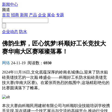
新闻中心
注册
频道
首页
招商
新闻
产品
企业
展会
专题
企业动态
防水
佛韵生辉，匠心筑梦!科顺好工长竞技大
赛华南大区赛璀璨落幕！
网络
24-11-19
阅读数：
6930
2024年11月16日,文化底蕴深厚的岭南名城佛山,迎来了防水贴
砖美缝技艺的一次巅 峰盛会——科顺好工长防水贴砖美缝竞
技大赛(华南大区赛)。在紧张而热烈的氛围中,这场精彩绝伦的
比赛圆满落下了帷幕。
本次大赛由科顺民用建材有限公司与科顺职业技能培训学校携
手呈现,旨在搭建一个技艺展示与交流的高端平台,推动行业技