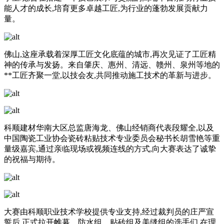
能人才的成长,培育更多卓越工匠,为行业的蓬勃发展贡献力
量。
佛山,这座承载着深厚工匠文化底蕴的城市,再次见证了工匠精
神的传承与发扬。来自肇庆、惠州、清远、赣州、泉州等地的
**工匠齐聚一堂,以技会友,共同推动施工技术的革新与进步。
科顺建材华南大区总监唐海龙、佛山经销商代表段耀全,以及
中国陶瓷工业协会瓷砖粘贴技术专业委员会秘书长胡雪艳等重
量级嘉宾,通过亲临现场或视频连线的方式,向大赛表达了诚挚
的祝福与期待。
大赛由科顺职业技术学校提供专业支持,经过裁判员的庄严宣
誓后,正式拉开帷幕。防水组、贴砖组及美缝组的选手们,在理