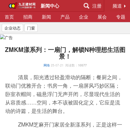
新闻中心
注册
频道
首页
招商
新闻
产品
企业
展会
专题
企业动态
门窗
ZMKM漾系列：一扇门，解锁N种理想生活图
景！
网络
25-07-21
阅读数：
10577
清晨，阳光透过轻盈滑动的隔断；餐厨之间，
联动门优雅开合；书房一角，一扇屏风巧妙区隔；
卧室衣帽间，磁悬浮门无声开闭，尽显现代生活的
从容质感……
空间，本不该被固化定义，它应是流
动的诗篇，是生活的舞台。
ZMKM芝麻开门家居全新
漾系列
，正是这样一