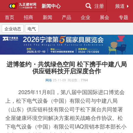
新闻中心
注册
频道
首页
招商
新闻
产品
企业
展会
专题
企业动态
电气
进博签约・共筑绿色空间 松下携手中建八局
供应链科技开启深度合作
网络
25-11-09
阅读数：
7764
2025年11月8日，第八届中国国际进口博览会
上，松下电气设备（中国）有限公司与中建八局
（山东）供应链科技有限公司于松下展台共同签署
全屋健康环境空间解决方案相关战略合作协议。松
下电气设备（中国）有限公司IAQ营销本部本部长小