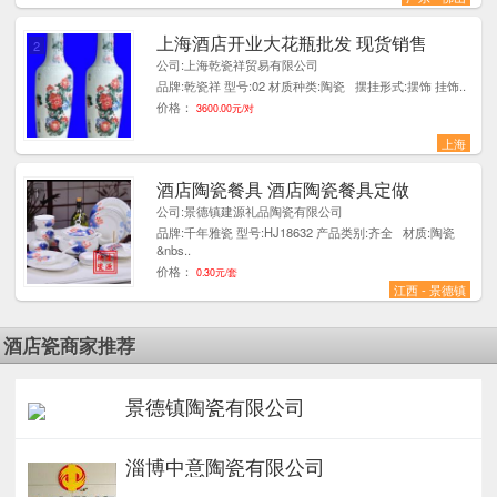
上海酒店开业大花瓶批发 现货销售
2
公司:上海乾瓷祥贸易有限公司
品牌:乾瓷祥 型号:02 材质种类:陶瓷 摆挂形式:摆饰 挂饰..
价格：
3600.00元/对
上海
酒店陶瓷餐具 酒店陶瓷餐具定做
1
公司:景德镇建源礼品陶瓷有限公司
品牌:千年雅瓷 型号:HJ18632 产品类别:齐全 材质:陶瓷
&nbs..
价格：
0.30元/套
江西 - 景德镇
酒店瓷商家推荐
景德镇陶瓷有限公司
淄博中意陶瓷有限公司