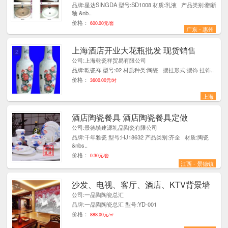
品牌:星达SINGDA 型号:SD1008 材质:乳液 产品类别:翻新
釉 &nb..
价格：
600.00元/套
广东 - 惠州
上海酒店开业大花瓶批发 现货销售
2
公司:上海乾瓷祥贸易有限公司
品牌:乾瓷祥 型号:02 材质种类:陶瓷 摆挂形式:摆饰 挂饰..
价格：
3600.00元/对
上海
酒店陶瓷餐具 酒店陶瓷餐具定做
1
公司:景德镇建源礼品陶瓷有限公司
品牌:千年雅瓷 型号:HJ18632 产品类别:齐全 材质:陶瓷
&nbs..
价格：
0.30元/套
江西 - 景德镇
沙发、电视、客厅、酒店、KTV背景墙
7
公司:一品陶陶瓷总汇
品牌:一品陶陶瓷总汇 型号:YD-001
价格：
888.00元/㎡