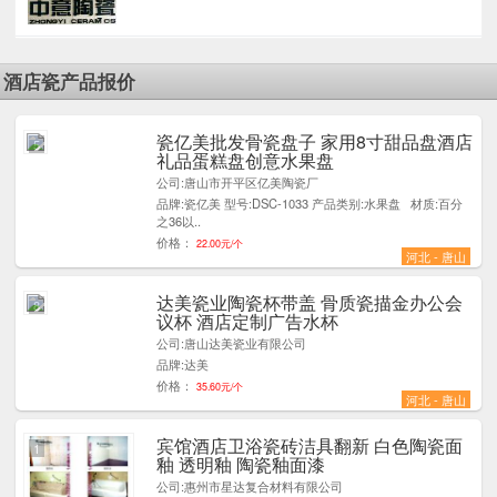
酒店瓷产品报价
瓷亿美批发骨瓷盘子 家用8寸甜品盘酒店
5
礼品蛋糕盘创意水果盘
公司:唐山市开平区亿美陶瓷厂
品牌:瓷亿美 型号:DSC-1033 产品类别:水果盘 材质:百分
之36以..
价格：
22.00元/个
河北 - 唐山
达美瓷业陶瓷杯带盖 骨质瓷描金办公会
8
议杯 酒店定制广告水杯
公司:唐山达美瓷业有限公司
品牌:达美
价格：
35.60元/个
河北 - 唐山
宾馆酒店卫浴瓷砖洁具翻新 白色陶瓷面
1
釉 透明釉 陶瓷釉面漆
公司:惠州市星达复合材料有限公司