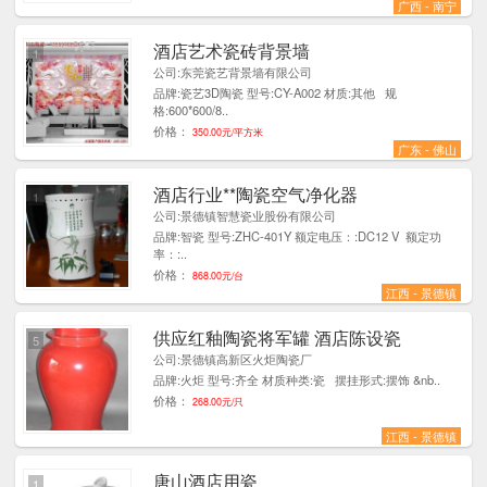
广西 - 南宁
酒店艺术瓷砖背景墙
1
公司:东莞瓷艺背景墙有限公司
品牌:瓷艺3D陶瓷 型号:CY-A002 材质:其他 规
格:600*600/8..
价格：
350.00元/平方米
广东 - 佛山
酒店行业**陶瓷空气净化器
1
公司:景德镇智慧瓷业股份有限公司
品牌:智瓷 型号:ZHC-401Y 额定电压：:DC12 V 额定功
率：:..
价格：
868.00元/台
江西 - 景德镇
供应红釉陶瓷将军罐 酒店陈设瓷
5
公司:景德镇高新区火炬陶瓷厂
品牌:火炬 型号:齐全 材质种类:瓷 摆挂形式:摆饰 &nb..
价格：
268.00元/只
江西 - 景德镇
唐山酒店用瓷
1