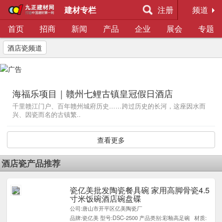
建材专栏
注册
频道
首页
招商
新闻
产品
企业
展会
专题
酒店瓷频道
海福乐项目｜赣州七鲤古镇皇冠假日酒店
千里赣江门户、百年赣州城府历史……跨过历史的长河，这座因水而
兴、因瓷而名的古镇繁..
查看更多
酒店瓷产品推荐
瓷亿美批发陶瓷餐具碗 家用高脚骨瓷4.5
3
寸米饭碗酒店碗盘碟
公司:唐山市开平区亿美陶瓷厂
品牌:瓷亿美 型号:DSC-2500 产品类别:彩釉高足碗 材质: