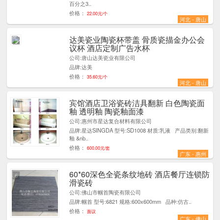
百分之3..
价格：
22.00元/个
河北 - 唐山
达美瓷业陶瓷杯带盖 骨质瓷描金办公会
8
议杯 酒店定制广告水杯
公司:唐山达美瓷业有限公司
品牌:达美
价格：
35.60元/个
河北 - 唐山
宾馆酒店卫浴瓷砖洁具翻新 白色陶瓷面
1
釉 透明釉 陶瓷釉面漆
公司:惠州市星达复合材料有限公司
品牌:星达SINGDA 型号:SD1008 材质:乳液 产品类别:翻新
釉 &nb..
价格：
600.00元/套
广东 - 惠州
60*60深色全瓷条纹地砖 酒店餐厅连锁防
6
滑瓷砖
公司:佛山市帼首陶瓷有限公司
品牌:帼首 型号:6821 规格:600x600mm 品种:仿古..
价格：
面议
广东 - 佛山