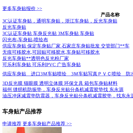
更多车身贴报价 >>
产品名称
3C认证车身贴，通明车身贴，浙江车身贴，反光车身贴
反光车身贴
3C认证车身贴 车身反光贴 3M车身贴 车身贴
闪光布-车身贴-喷绘布
供应车身贴 保定车身贴厂家 石家庄车身贴批发 交管部门**车
无痕可移胶水,可回贴可移胶水,车身贴可移胶水
反光车身贴**透明色反光粉厂家
可乐利车身贴 可乐利PVC 广告车身贴
供应车身贴 进口3Ｍ车贴喷绘 3Ｍ车贴写真ＰＶＣ喷绘 防
3D反光膜 猫眼膜 透明立体膜 环保文具 箱包车身贴材料
福州 缝纫机防振垫，车身反光贴分条机减震胶垫找 东永源
油压冲床减震垫防震器，车身反光贴分条机减震胶垫，找东永
车身贴产品推荐
申请推荐
更多车身贴产品推荐 >>