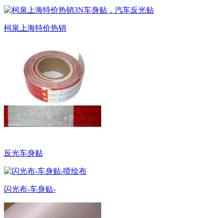
柯泉上海特价热销
反光车身贴
闪光布-车身贴-