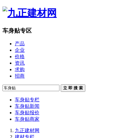
车身贴专区
产品
企业
价格
资讯
求购
招商
立 即 搜 索
车身贴专栏
车身贴新闻
车身贴报价
车身贴商家
九正建材网
建材专栏