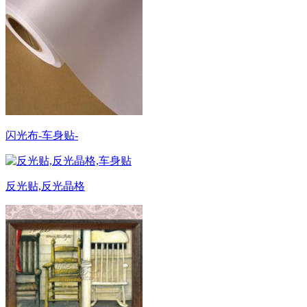
闪光布-车身贴-
反光贴,反光晶格