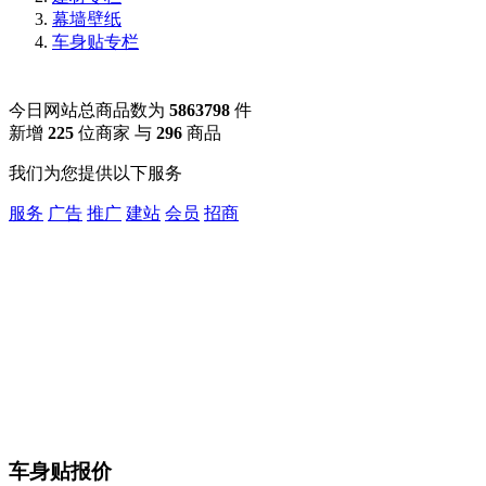
幕墙壁纸
车身贴专栏
今日网站总商品数为
5863798
件
新增
225
位商家 与
296
商品
我们为您提供以下服务
服务
广告
推广
建站
会员
招商
车身贴报价