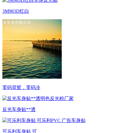
3M983D红白
零码背胶，零码冷
反光车身贴**透
可乐利车身贴 可