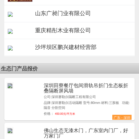
山东广昶门业有限公司
重庆精彤木业有限公司
沙坪坝区鹏兴建材经营部
生态门产品报价
深圳田寮餐厅包间滑轨吊折门生态板折
5
叠隔断屏风墙
公司:深圳赛勒尔隔断工程有限公司
品牌:深圳赛勒尔活动隔断 型号:80mm 材料:三胺板 功能:
隔音 分割空间
价格：
450.00元/平方米
广东 - 深圳
佛山生态无漆木门，广东室内门厂，好
9
万家门厂