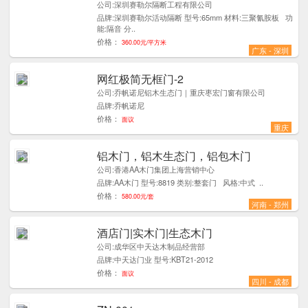
公司:深圳赛勒尔隔断工程有限公司
品牌:深圳赛勒尔活动隔断 型号:65mm 材料:三聚氰胺板 功
能:隔音 分..
价格：
360.00元/平方米
广东 - 深圳
网红极简无框门-2
1
公司:乔帆诺尼铝木生态门｜重庆枣宏门窗有限公司
品牌:乔帆诺尼
价格：
面议
重庆
铝木门，铝木生态门，铝包木门
9
公司:香港AA木门集团上海营销中心
品牌:AA木门 型号:8819 类别:整套门 风格:中式 ..
价格：
580.00元/套
河南 - 郑州
酒店门|实木门|生态木门
1
公司:成华区中天达木制品经营部
品牌:中天达门业 型号:KBT21-2012
价格：
面议
四川 - 成都