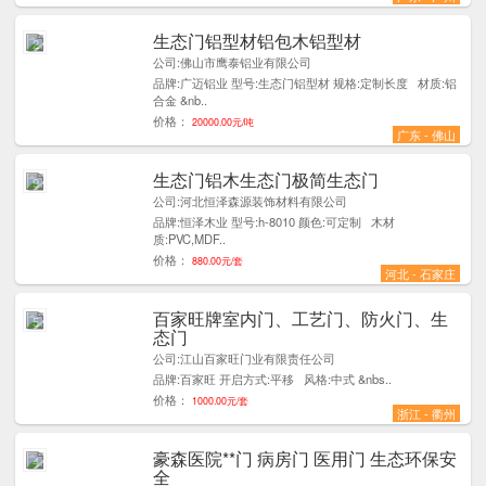
生态门铝型材铝包木铝型材
2
公司:佛山市鹰泰铝业有限公司
品牌:广迈铝业 型号:生态门铝型材 规格:定制长度 材质:铝
合金 &nb..
价格：
20000.00元/吨
广东 - 佛山
生态门铝木生态门极简生态门
9
公司:河北恒泽森源装饰材料有限公司
品牌:恒泽木业 型号:h-8010 颜色:可定制 木材
质:PVC,MDF..
价格：
880.00元/套
河北 - 石家庄
百家旺牌室内门、工艺门、防火门、生
5
态门
公司:江山百家旺门业有限责任公司
品牌:百家旺 开启方式:平移 风格:中式 &nbs..
价格：
1000.00元/套
浙江 - 衢州
豪森医院**门 病房门 医用门 生态环保安
4
全