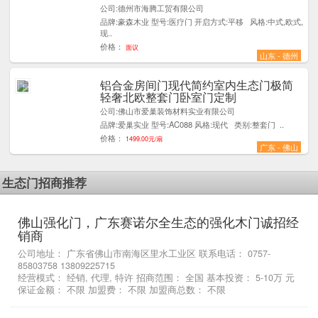
公司:德州市海腾工贸有限公司
品牌:豪森木业 型号:医疗门 开启方式:平移 风格:中式,欧式,
现..
价格：
面议
山东 - 德州
铝合金房间门现代简约室内生态门极简
1
轻奢北欧整套门卧室门定制
公司:佛山市爱巢装饰材料实业有限公司
品牌:爱巢实业 型号:AC088 风格:现代 类别:整套门 ..
价格：
1499.00元/扇
广东 - 佛山
生态门招商推荐
佛山强化门，广东赛诺尔全生态的强化木门诚招经
销商
公司地址： 广东省佛山市南海区里水工业区 联系电话： 0757-
85803758 13809225715
经营模式： 经销, 代理, 特许 招商范围： 全国 基本投资： 5-10万 元
保证金额： 不限 加盟费： 不限 加盟商总数： 不限