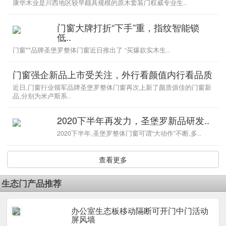
康华木业是川西地区较早颇具规模的原木套装门权威专业生..
门窗大牌打折“下手”重，指纹智能锁
低..
门窗**品牌圣堡罗整体门窗近日推出了 “买爆款实木生..
门窗强企新品上市受关注，外行看颜值内行看品质
近日,门窗行业领军品牌圣堡罗整体门窗再次上新了颜质俱佳的门窗新
品,分别为米卢斯系..
2020下半年再发力，圣堡罗新品研发..
2020下半年,圣堡罗整体门窗可谓“大动作”不断,多..
查看更多
生态门产品推荐
办公室生态板移动隔断可开门中门活动
5
屏风墙