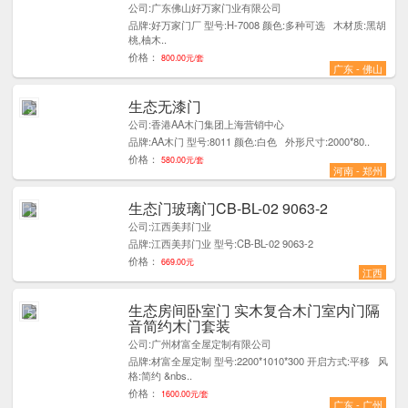
公司:广东佛山好万家门业有限公司
品牌:好万家门厂 型号:H-7008 颜色:多种可选 木材质:黑胡
桃,柚木..
价格：
800.00元/套
广东 - 佛山
生态无漆门
9
公司:香港AA木门集团上海营销中心
品牌:AA木门 型号:8011 颜色:白色 外形尺寸:2000*80..
价格：
580.00元/套
河南 - 郑州
生态门玻璃门CB-BL-02 9063-2
1
公司:江西美邦门业
品牌:江西美邦门业 型号:CB-BL-02 9063-2
价格：
669.00元
江西
生态房间卧室门 实木复合木门室内门隔
5
音简约木门套装
公司:广州材富全屋定制有限公司
品牌:材富全屋定制 型号:2200*1010*300 开启方式:平移 风
格:简约 &nbs..
价格：
1600.00元/套
广东 - 广州