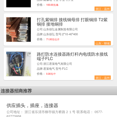
价格：
100.00元/条
浙江 - 温州
打孔紫铜排 接线铜母排 打眼铜排 T2紫
2
铜排 接地铜排
公司:山东创弘金属制造有限公司
品牌:山东创弘 型号:2*10-40*400
价格：
71.00元/公斤
山东 - 聊城
路灯防水连接器路灯杆内电缆防水接线
1
端子FLC
公司:浙江君策电气有限公司
品牌:君策电气 型号:FLC
价格：
0.30元/个
浙江 - 温州
连接器招商推荐
供应插头，插座，连接器
公司地址： 浙江省乐清市柳市镇方桥路２１号 联系电话： 0577-
62773958