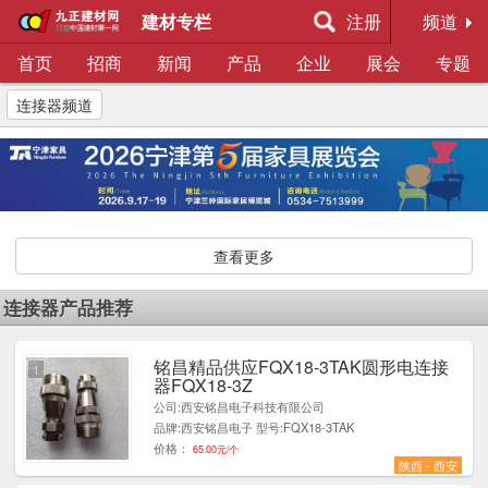
建材专栏
注册
频道
首页
招商
新闻
产品
企业
展会
专题
连接器频道
查看更多
连接器产品推荐
铭昌精品供应FQX18-3TAK圆形电连接
1
器FQX18-3Z
公司:西安铭昌电子科技有限公司
品牌:西安铭昌电子 型号:FQX18-3TAK
价格：
65.00元/个
陕西 - 西安