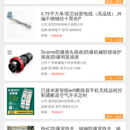
陕西 - 西安
0.75平方单/双芯硅胶电线（高温线）,外
1
编不锈钢丝十黑色P
公司:东莞市铨得电子有限公司
品牌:铨得电子 型号:3206033
价格：
5.00元/米
广东 - 东莞
Scame防爆插头插座|防爆机械联锁保护
1
插座|防爆明装插座
公司:广州双健电子科技有限公司
品牌:SCAME 型号:219.1639
价格：
500.00元/个
广东 - 广州
已接米家智能wifi断路器手机无线远程控
1
制通断器空气开关定时
公司:温州初设科技有限公司
品牌:初设 型号:MJDLQ-01
价格：
70.00元/个
浙江 - 温州
BHC防爆穿线盒，铸钢防爆穿线盒，铸
1