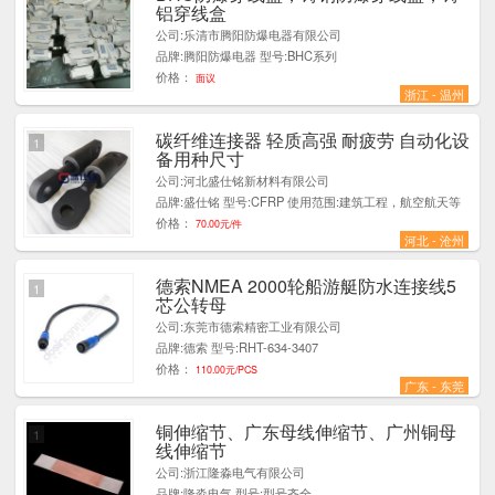
铝穿线盒
公司:乐清市腾阳防爆电器有限公司
品牌:腾阳防爆电器 型号:BHC系列
价格：
面议
浙江 - 温州
碳纤维连接器 轻质高强 耐疲劳 自动化设
1
备用种尺寸
公司:河北盛仕铭新材料有限公司
品牌:盛仕铭 型号:CFRP 使用范围:建筑工程，航空航天等
价格：
70.00元/件
河北 - 沧州
德索NMEA 2000轮船游艇防水连接线5
1
芯公转母
公司:东莞市德索精密工业有限公司
品牌:德索 型号:RHT-634-3407
价格：
110.00元/PCS
广东 - 东莞
铜伸缩节、广东母线伸缩节、广州铜母
1
线伸缩节
公司:浙江隆淼电气有限公司
品牌:隆淼电气 型号:型号齐全