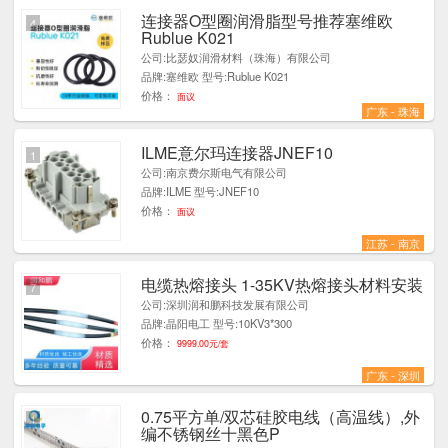
连接器O型圈润滑脂型号推荐塞维欧
4
Rublue K021
公司:比瑟奴润滑材料（珠海）有限公司
品牌:塞维欧 型号:Rublue K021
价格：
面议
广东 - 珠海
ILME意尔玛连接器JNEF10
1
公司:南京费尔斯电气有限公司
品牌:ILME 型号:JNEF10
价格：
面议
江苏 - 南京
电缆热熔接头 1-35KV热熔接头材料安装
7
公司:深圳润和鹏科技发展有限公司
品牌:晶阳电工 型号:10KV3*300
价格：
9999.00元/套
广东 - 深圳
0.75平方单/双芯硅胶电线（高温线）,外
1
编不锈钢丝十黑色P