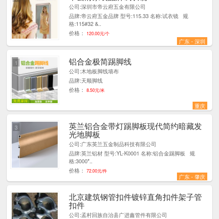
公司:深圳市帝云府五金有限公司
品牌:帝云府五金品牌 型号:115.33 名称:试衣镜 规
格:115#32 &..
价格：
120.00元/个
广东 - 深圳
铝合金极简踢脚线
1
公司:木地板脚线墙布
品牌:天顺脚线
价格：
8.50元/米
重庆
英兰铝合金带灯踢脚板现代简约暗藏发
3
光地脚板
公司:广东英兰五金制品科技有限公司
品牌:英兰铝材 型号:YL-K0001 名称:铝合金踢脚板 规
格:3000*..
价格：
72.00元/件
广东 - 肇庆
北京建筑钢管扣件镀锌直角扣件架子管
4
扣件
公司:孟村回族自治县广进鑫管件有限公司