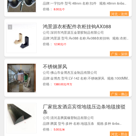
品牌:一字扣件 型号:48mm 名称:扣件 规格:48mm &nbs..
价格：
8.00元/个
河北 - 沧州
鸿景源衣柜配件衣柜挂钩AX088
1
公司:深圳市鸿景源五金塑胶制品有限公司
品牌:鸿景源 型号:Ax088 名称:Ax088衣柜挂钩 规格:衣柜..
价格：
12.90元/个
广东 - 深圳
不锈钢屏风
1
公司:佛山市金博杰五金制品有限公司
品牌:金博杰 型号:LV-142 名称:不锈钢屏风 规格:1000MM..
价格：
1380.00元/平方
广东 - 佛山
厂家批发酒店宾馆地毯压边条地毯接驳
4
条
公司:清河县腾翼橡塑制品有限公司
品牌:腾翼 型号:多种 名称:地毯压条 规格:多种 &nbs..
价格：
5.00元/米
河北 - 邢台