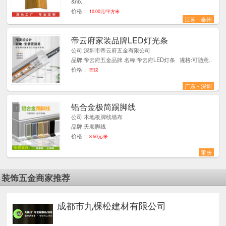
&nb..
价格：
10.00元/平方米
江苏 - 泰州
帝云府家装品牌LED灯光条
1
公司:深圳市帝云府五金有限公司
品牌:帝云府五金品牌 名称:帝云府LED灯条 规格:可随意..
价格：
面议
广东 - 深圳
铝合金极简踢脚线
1
公司:木地板脚线墙布
品牌:天顺脚线
价格：
8.50元/米
重庆
装饰五金商家推荐
成都市九棵松建材有限公司