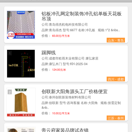
铝板冲孔网定制装饰冲孔铝单板天花板
1
吊顶
公司:青岛得杰机电科技有限公司
品牌:青岛得杰 型号:6677 名称:冲孔板 规格:1*2 &nbs..
价格：
65.00元/平方米
山东 - 青岛
踢脚线
1
公司:成都市欧雨木业有限公司 康弘家居
品牌:康弘木门 型号:KH-2025-04
价格：
124.00元/米
四川 - 成都
创联新大阳角源头工厂价格便宜
2
公司:泰州创联新装饰材料有限公司
品牌:创联新 型号:咨询客服 名称:大阳角 规格:按需定制
&nb..
价格：
10.00元/平方米
江苏 - 泰州
帝云府家装品牌试衣镜
1