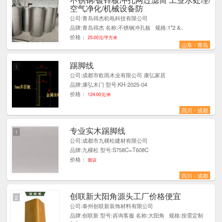
1
空气净化/机械设备防
公司:青岛得杰机电科技有限公司
品牌:青岛得杰 名称:不锈钢冲孔板 规格:1*2 &..
价格：
25.00元/平方米
山东 - 青岛
踢脚线
1
公司:成都市欧雨木业有限公司 康弘家居
品牌:康弘木门 型号:KH-2025-04
价格：
124.00元/米
四川 - 成都
专业实木踢脚线
1
公司:成都市九棵松建材有限公司
品牌:九棵松 型号:S758C=T608C
价格：
面议
四川 - 成都
创联新大阳角源头工厂价格便宜
2
公司:泰州创联新装饰材料有限公司
品牌:创联新 型号:咨询客服 名称:大阳角 规格:按需定制