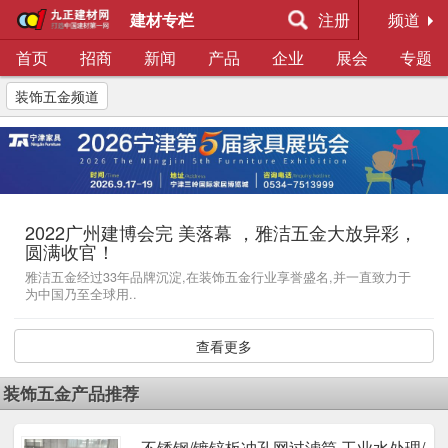
建材专栏
注册
频道
首页
招商
新闻
产品
企业
展会
专题
装饰五金频道
2022广州建博会完 美落幕 ，雅洁五金大放异彩，
圆满收官！
雅洁五金经过33年品牌沉淀,在装饰五金行业享誉盛名,并一直致力于
为中国乃至全球用..
查看更多
装饰五金产品推荐
不锈钢/镀锌板冲孔网过滤筒 工业水处理/