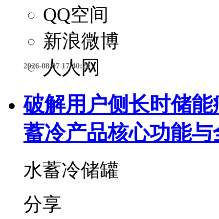
QQ空间
新浪微博
人人网
2026-08-07 17:40:20
破解用户侧长时储能
蓄冷产品核心功能与
水蓄冷储罐
分享