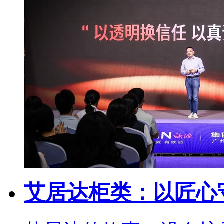
艾居达柜类：以匠心