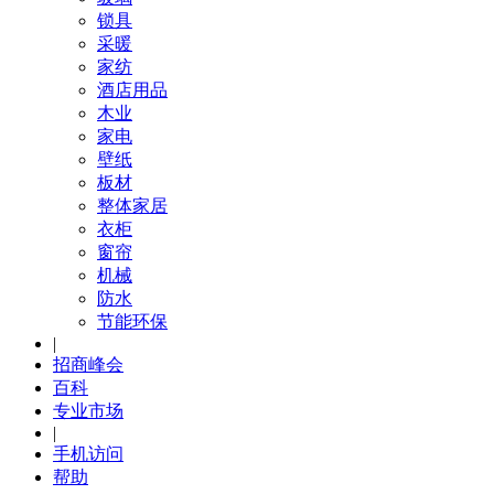
锁具
采暖
家纺
酒店用品
木业
家电
壁纸
板材
整体家居
衣柜
窗帘
机械
防水
节能环保
|
招商峰会
百科
专业市场
|
手机访问
帮助