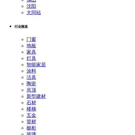
沈阳
大同站
行业频道
门窗
地板
家具
灯具
智能家居
涂料
洁具
陶瓷
吊顶
新型建材
石材
楼梯
五金
管材
橱柜
玻璃