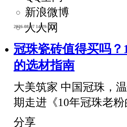
新浪微博
人人网
2026-08-07 14:29:18
冠珠瓷砖值得买吗？
的选材指南
大美筑家 中国冠珠，温
期走进《10年冠珠老
分享