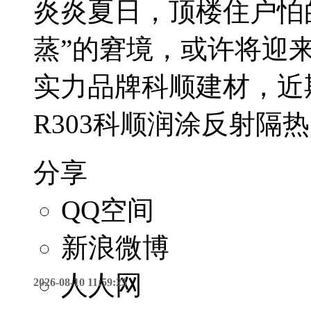
炎炎夏日，顶楼住户怕
蒸”的窘境，或许将迎
实力品牌科顺建材，近
R303科顺润涂反射隔
分享
QQ空间
新浪微博
人人网
2026-08-10 11:59:25