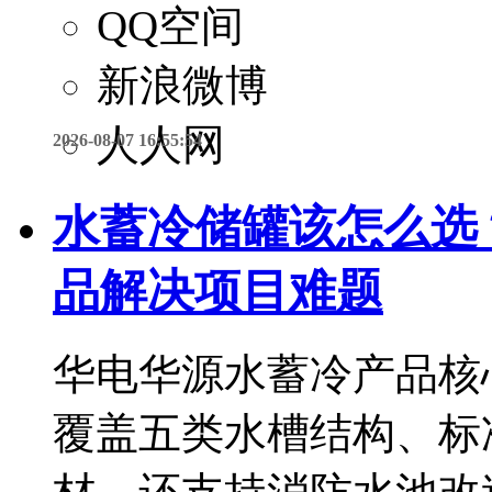
QQ空间
新浪微博
人人网
2026-08-07 16:55:54
水蓄冷储罐该怎么选
品解决项目难题
华电华源水蓄冷产品核
覆盖五类水槽结构、标