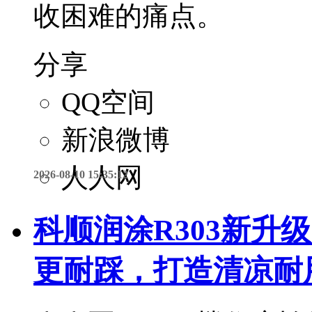
收困难的痛点。
分享
QQ空间
新浪微博
人人网
2026-08-10 15:35:12
科顺润涂R303新升
更耐踩，打造清凉耐