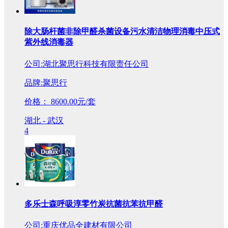
除大肠杆菌非除甲醛杀菌设备污水清洁物理消毒中压式
紫外线消毒器
公司:湖北聚思行科技有限责任公司
品牌:聚思行
价格：
8600.00元/套
湖北 - 武汉
4
多乐士森呼吸淳零竹炭抗菌抗苯抗甲醛
公司:重庆优品全建材有限公司