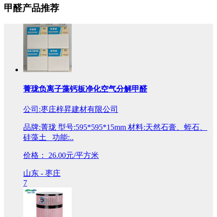
甲醛产品推荐
菁珑负离子藻钙板净化空气分解甲醛
公司:枣庄梓昇建材有限公司
品牌:菁珑 型号:595*595*15mm 材料:天然石膏、蛭石、
硅藻土 功能:..
价格：
26.00元/平方米
山东 - 枣庄
7