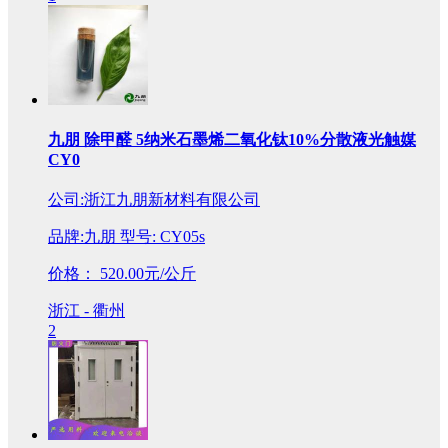
九朋 除甲醛 5纳米石墨烯二氧化钛10%分散液光触媒
CY0
公司:浙江九朋新材料有限公司
品牌:九朋 型号: CY05s
价格：
520.00元/公斤
浙江 - 衢州
2