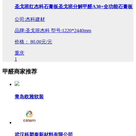
圣戈班红杰科石膏板圣戈班分解甲醛A30+全功能石膏板
公司:杰科建材
品牌:圣戈班杰科 型号:1220*2440mm
价格：
80.00元/元
重庆
1
甲醛商家推荐
青岛欧雅软装
武汉科塑泰新材料有限公司