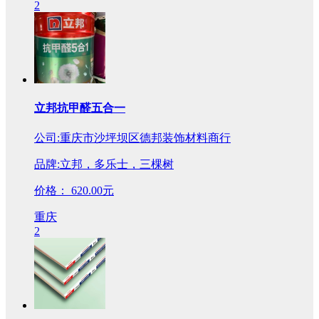
2
立邦抗甲醛五合一
公司:重庆市沙坪坝区德邦装饰材料商行
品牌:立邦，多乐士，三棵树
价格：
620.00元
重庆
2