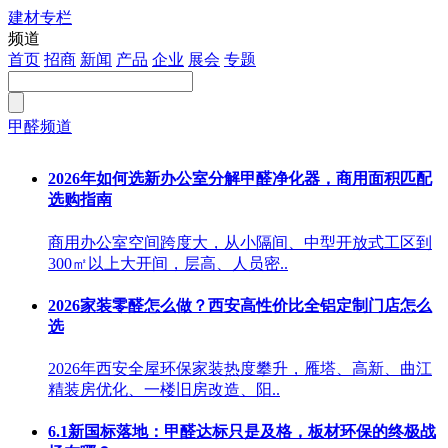
建材专栏
注册
频道
首页
招商
新闻
产品
企业
展会
专题
甲醛频道
2026年如何选新办公室分解甲醛净化器，商用面积匹配
选购指南
商用办公室空间跨度大，从小隔间、中型开放式工区到
300㎡以上大开间，层高、人员密..
2026家装零醛怎么做？西安高性价比全铝定制门店怎么
选
2026年西安全屋环保家装热度攀升，雁塔、高新、曲江
精装房优化、一楼旧房改造、阳..
6.1新国标落地：甲醛达标只是及格，板材环保的终极战