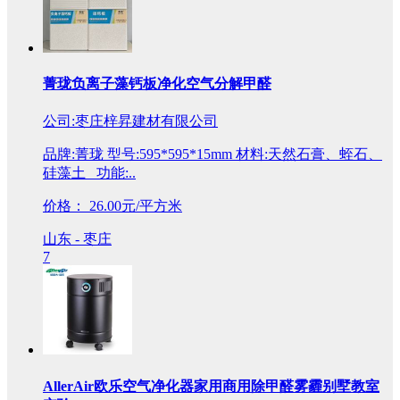
菁珑负离子藻钙板净化空气分解甲醛
公司:枣庄梓昇建材有限公司
品牌:菁珑 型号:595*595*15mm 材料:天然石膏、蛭石、
硅藻土 功能:..
价格：
26.00元/平方米
山东 - 枣庄
7
AllerAir欧乐空气净化器家用商用除甲醛雾霾别墅教室