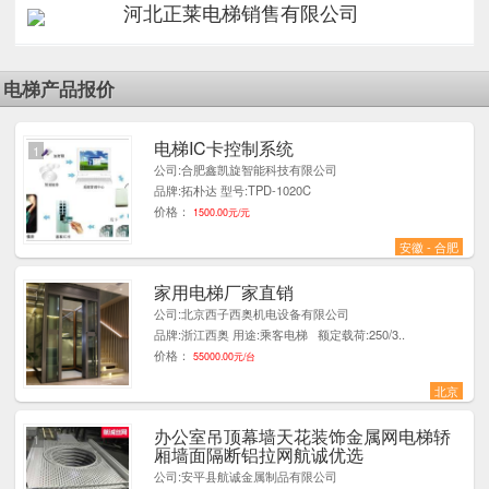
河北正莱电梯销售有限公司
电梯产品报价
电梯IC卡控制系统
1
公司:合肥鑫凯旋智能科技有限公司
品牌:拓朴达 型号:TPD-1020C
价格：
1500.00元/元
安徽 - 合肥
家用电梯厂家直销
1
公司:北京西子西奥机电设备有限公司
品牌:浙江西奥 用途:乘客电梯 额定载荷:250/3..
价格：
55000.00元/台
北京
办公室吊顶幕墙天花装饰金属网电梯轿
1
厢墙面隔断铝拉网航诚优选
公司:安平县航诚金属制品有限公司