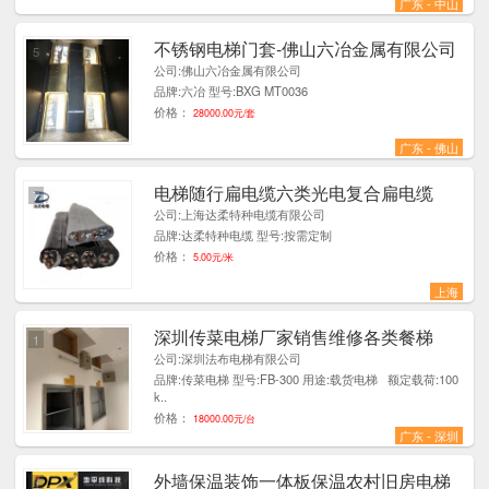
广东 - 中山
不锈钢电梯门套-佛山六冶金属有限公司
5
公司:佛山六冶金属有限公司
品牌:六冶 型号:BXG MT0036
价格：
28000.00元/套
广东 - 佛山
电梯随行扁电缆六类光电复合扁电缆
7
公司:上海达柔特种电缆有限公司
品牌:达柔特种电缆 型号:按需定制
价格：
5.00元/米
上海
深圳传菜电梯厂家销售维修各类餐梯
1
公司:深圳法布电梯有限公司
品牌:传菜电梯 型号:FB-300 用途:载货电梯 额定载荷:100
k..
价格：
18000.00元/台
广东 - 深圳
外墙保温装饰一体板保温农村旧房电梯
4