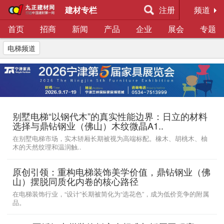
建材专栏
注册
频道
首页
招商
新闻
产品
企业
展会
专题
电梯频道
别墅电梯“以钢代木”的真实性能边界：日立的材料
选择与鼎钻钢业（佛山）木纹微晶A1..
在别墅电梯市场，实木轿厢长期被视为高端标配。橡木、胡桃木、柚
木的天然纹理和温润触..
原创引领：重构电梯装饰美学价值，鼎钻钢业（佛
山）摆脱同质化内卷的核心路径
在电梯装饰行业，“设计”长期被简化为“选花色”，成为低价竞争的附属
品。