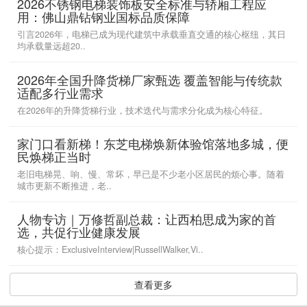
2026不锈钢电梯装饰板安全标准与轿厢工程应
用：佛山鼎钻钢业国标品质保障
引言2026年，电梯已成为现代建筑中承载垂直交通的核心枢纽，其日
均承载量远超20..
2026年全国升降货梯厂家甄选 覆盖智能与传统款
适配多行业需求
在2026年的升降货梯行业，技术迭代与需求分化成为核心特征。
家门口看新梯！东芝电梯焕新体验馆落地多城，便
民焕梯正当时
老旧电梯晃、响、慢、常坏，早已是不少老小区居民的烦心事。随着
城市更新不断推进，老..
人物专访｜万修哲副总裁：让西柏思成为家的首
选，共促行业健康发展
核心提示：ExclusiveInterview|RussellWalker,Vi..
查看更多