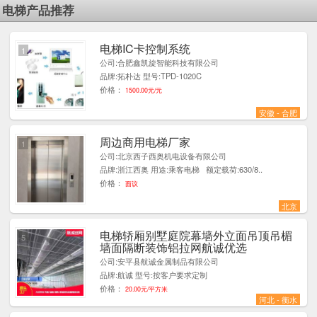
电梯产品推荐
电梯IC卡控制系统
1
公司:合肥鑫凯旋智能科技有限公司
品牌:拓朴达 型号:TPD-1020C
价格：
1500.00元/元
安徽 - 合肥
周边商用电梯厂家
1
公司:北京西子西奥机电设备有限公司
品牌:浙江西奥 用途:乘客电梯 额定载荷:630/8..
价格：
面议
北京
电梯轿厢别墅庭院幕墙外立面吊顶吊楣
5
墙面隔断装饰铝拉网航诚优选
公司:安平县航诚金属制品有限公司
品牌:航诚 型号:按客户要求定制
价格：
20.00元/平方米
河北 - 衡水