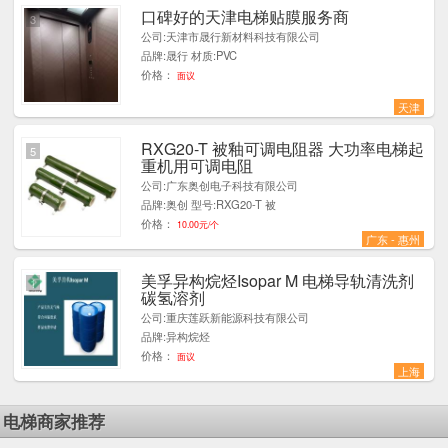
口碑好的天津电梯贴膜服务商
3
公司:天津市晟行新材料科技有限公司
品牌:晟行 材质:PVC
价格：
面议
天津
RXG20-T 被釉可调电阻器 大功率电梯起
5
重机用可调电阻
公司:广东奥创电子科技有限公司
品牌:奥创 型号:RXG20-T 被
价格：
10.00元/个
广东 - 惠州
美孚异构烷烃Isopar M 电梯导轨清洗剂
1
碳氢溶剂
公司:重庆莲跃新能源科技有限公司
品牌:异构烷烃
价格：
面议
上海
电梯商家推荐