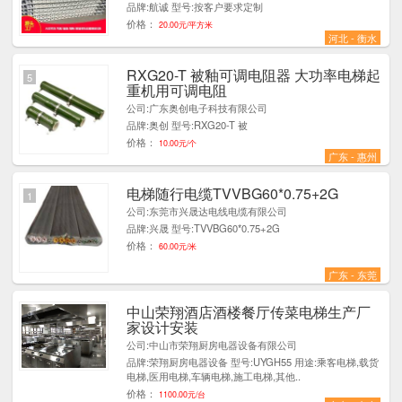
品牌:航诚 型号:按客户要求定制
价格：
20.00元/平方米
河北 - 衡水
RXG20-T 被釉可调电阻器 大功率电梯起
5
重机用可调电阻
公司:广东奥创电子科技有限公司
品牌:奥创 型号:RXG20-T 被
价格：
10.00元/个
广东 - 惠州
电梯随行电缆TVVBG60*0.75+2G
1
公司:东莞市兴晟达电线电缆有限公司
品牌:兴晟 型号:TVVBG60*0.75+2G
价格：
60.00元/米
广东 - 东莞
中山荣翔酒店酒楼餐厅传菜电梯生产厂
9
家设计安装
公司:中山市荣翔厨房电器设备有限公司
品牌:荣翔厨房电器设备 型号:UYGH55 用途:乘客电梯,载货
电梯,医用电梯,车辆电梯,施工电梯,其他..
价格：
1100.00元/台