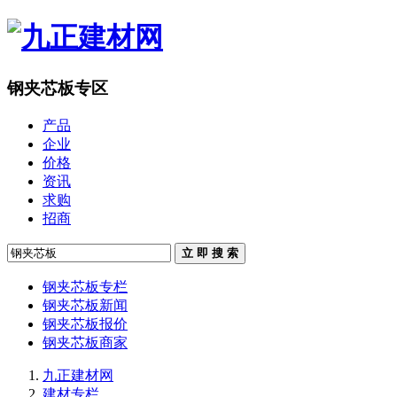
钢夹芯板专区
产品
企业
价格
资讯
求购
招商
立 即 搜 索
钢夹芯板专栏
钢夹芯板新闻
钢夹芯板报价
钢夹芯板商家
九正建材网
建材专栏