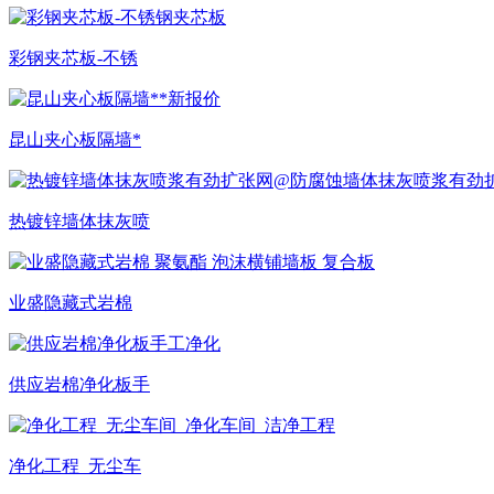
彩钢夹芯板-不锈
昆山夹心板隔墙*
热镀锌墙体抹灰喷
业盛隐藏式岩棉
供应岩棉净化板手
净化工程_无尘车