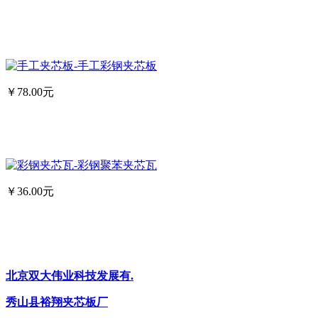
￥78.00元
￥36.00元
北京双大伟业科技发展有.
秀山县裕翔夹芯板厂