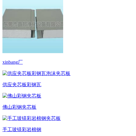
xinbang厂
供应夹芯板彩钢瓦
佛山彩钢夹芯板
手工玻镁彩岩棉钢