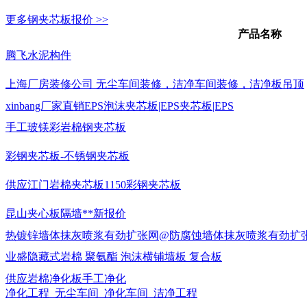
更多钢夹芯板报价 >>
产品名称
腾飞水泥构件
上海厂房装修公司 无尘车间装修，洁净车间装修，洁净板吊顶
xinbang厂家直销EPS泡沫夹芯板|EPS夹芯板|EPS
手工玻镁彩岩棉钢夹芯板
彩钢夹芯板-不锈钢夹芯板
供应江门岩棉夹芯板1150彩钢夹芯板
昆山夹心板隔墙**新报价
热镀锌墙体抹灰喷浆有劲扩张网@防腐蚀墙体抹灰喷浆有劲扩
业盛隐藏式岩棉 聚氨酯 泡沫横铺墙板 复合板
供应岩棉净化板手工净化
净化工程_无尘车间_净化车间_洁净工程