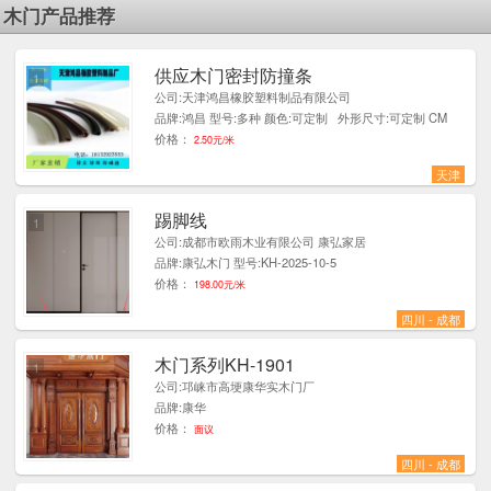
木门产品推荐
供应木门密封防撞条
1
公司:天津鸿昌橡胶塑料制品有限公司
品牌:鸿昌 型号:多种 颜色:可定制 外形尺寸:可定制 CM
价格：
2.50元/米
天津
踢脚线
1
公司:成都市欧雨木业有限公司 康弘家居
品牌:康弘木门 型号:KH-2025-10-5
价格：
198.00元/米
四川 - 成都
木门系列KH-1901
1
公司:邛崃市高埂康华实木门厂
品牌:康华
价格：
面议
四川 - 成都