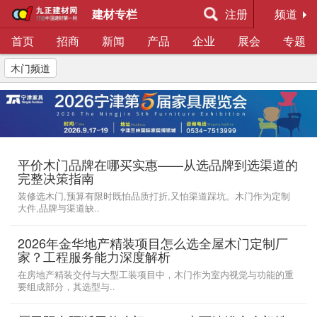
建材专栏
注册
频道
首页
招商
新闻
产品
企业
展会
专题
木门频道
平价木门品牌在哪买实惠——从选品牌到选渠道的
完整决策指南
装修选木门,预算有限时既怕品质打折,又怕渠道踩坑。木门作为定制
大件,品牌与渠道缺..
2026年金华地产精装项目怎么选全屋木门定制厂
家？工程服务能力深度解析
在房地产精装交付与大型工装项目中，木门作为室内视觉与功能的重
要组成部分，其选型与..