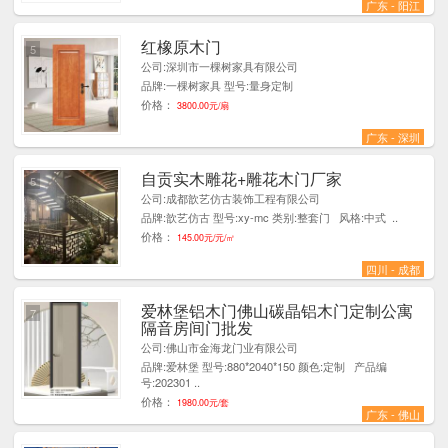
广东 - 阳江
红橡原木门
5
公司:深圳市一棵树家具有限公司
品牌:一棵树家具 型号:量身定制
价格：
3800.00元/扇
广东 - 深圳
自贡实木雕花+雕花木门厂家
5
公司:成都歆艺仿古装饰工程有限公司
品牌:歆艺仿古 型号:xy-mc 类别:整套门 风格:中式 ..
价格：
145.00元/元/㎡
四川 - 成都
爱林堡铝木门佛山碳晶铝木门定制公寓
7
隔音房间门批发
公司:佛山市金海龙门业有限公司
品牌:爱林堡 型号:880*2040*150 颜色:定制 产品编
号:202301 ..
价格：
1980.00元/套
广东 - 佛山