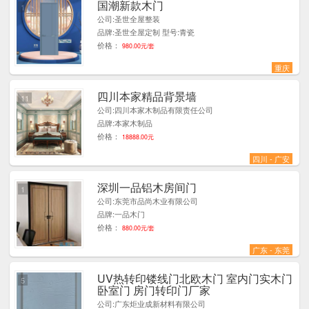
国潮新款木门
1
公司:圣世全屋整装
品牌:圣世全屋定制 型号:青瓷
价格：
980.00元/套
重庆
四川本家精品背景墙
11
公司:四川本家木制品有限责任公司
品牌:本家木制品
价格：
18888.00元
四川 - 广安
深圳一品铝木房间门
1
公司:东莞市品尚木业有限公司
品牌:一品木门
价格：
880.00元/套
广东 - 东莞
UV热转印镂线门北欧木门 室内门实木门
5
卧室门 房门转印门厂家
公司:广东炬业成新材料有限公司