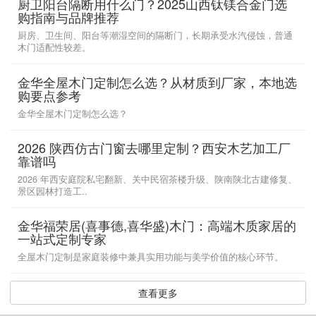
厨卫阳台隔断用什么门？2025山西钛镁合金门选
购指南与品牌推荐
厨房、卫生间、阳台等潮湿空间的隔断门，长期承受水汽侵蚀，普通
木门适配性较差。
金华全屋木门定制怎么选？从材质到厂家，本地选
购要点参考
金华全屋木门定制怎么选？
2026 陕西仿古门窗去哪里定制？西安木艺加工厂
靠谱吗
2026 年西安庭院私宅翻新、关中民宿茶楼升级、陕南陕北古建修复、
景区园林打造工..
金华福荣居(喜事德,喜华盛)木门：高端木质家居的
一站式定制专家
全屋木门定制是家庭装修中兼具实用功能与美学价值的核心环节。
查看更多