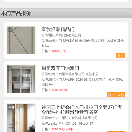
木门产品报价
直纹轻奢精品门
8
公司:重庆来易门业有限公司
品牌:首天木门 型号:LY 19-64 颜色:直纹系列 木材质:其他
&nb..
价格：
999.00元/套
重庆
厨房双开门油漆门
1
公司:成都市欧雨木业有限公司 康弘家居
品牌:康弘木门 型号:KH-2024-06 类别:整套门 风格:简约,
现代 &n..
价格：
5588.00元/樘
四川 - 成都
神冈三七折叠门木门推拉门全套37门五
1
金配件推拉顺滑静音节省空
公司:奢士拓（阳江）智能科技有限公司
品牌:cexito 型号:CXT.03.109 ZD_37
价格：
2000.00元/人民币