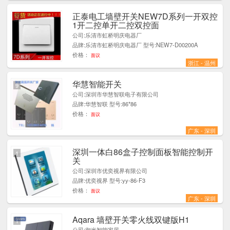
正泰电工墙壁开关NEW7D系列一开双控
5
1开二控单开二控双控面
公司:乐清市虹桥明庆电器厂
品牌:乐清市虹桥明庆电器厂 型号:NEW7-D00200A
价格：
面议
浙江 - 温州
华慧智能开关
9
公司:深圳市华慧智联电子有限公司
品牌:华慧智联 型号:86*86
价格：
面议
广东 - 深圳
深圳一体白86盒子控制面板智能控制开
1
关
公司:深圳市优奕视界有限公司
品牌:优奕视界 型号:yy-86-F3
价格：
面议
广东 - 深圳
Aqara 墙壁开关零火线双键版H1
1
公司:御米智能家居