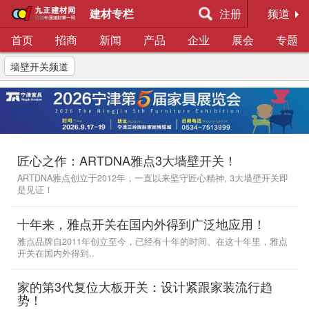
建材专栏
注册
频道
首页
招商
新闻
产品
企业
展会
专题
墙壁开关频道
匠心之作：ARTDNA雅点3大墙壁开关！
ARTDNA雅点创立于2012年，一直以来坚守匠心精神, 3大墙壁开关即
是见证！
十年来，雅点开关在国内外得到广泛地应用！
雅点品牌自2011年创立至今，已经有十年的时间。在这十年里，雅点
开关在国内外得到..
家的第3代复位大板开关：设计紧跟家装流行趋
势！