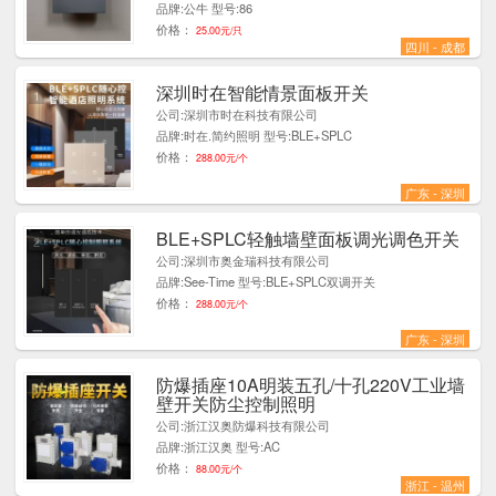
品牌:公牛 型号:86
价格：
25.00元/只
四川 - 成都
深圳时在智能情景面板开关
1
公司:深圳市时在科技有限公司
品牌:时在.简约照明 型号:BLE+SPLC
价格：
288.00元/个
广东 - 深圳
BLE+SPLC轻触墙壁面板调光调色开关
2
公司:深圳市奥金瑞科技有限公司
品牌:See-Time 型号:BLE+SPLC双调开关
价格：
288.00元/个
广东 - 深圳
防爆插座10A明装五孔/十孔220V工业墙
1
壁开关防尘控制照明
公司:浙江汉奥防爆科技有限公司
品牌:浙江汉奥 型号:AC
价格：
88.00元/个
浙江 - 温州