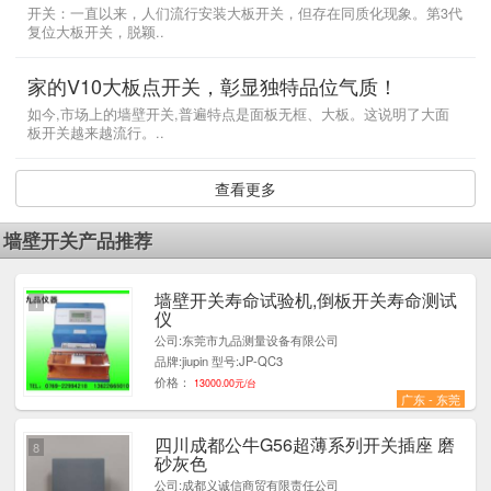
开关：一直以来，人们流行安装大板开关，但存在同质化现象。第3代
复位大板开关，脱颖..
家的V10大板点开关，彰显独特品位气质！
如今,市场上的墙壁开关,普遍特点是面板无框、大板。这说明了大面
板开关越来越流行。..
查看更多
墙壁开关产品推荐
墙壁开关寿命试验机,倒板开关寿命测试
1
仪
公司:东莞市九品测量设备有限公司
品牌:jiupin 型号:JP-QC3
价格：
13000.00元/台
广东 - 东莞
四川成都公牛G56超薄系列开关插座 磨
8
砂灰色
公司:成都义诚信商贸有限责任公司