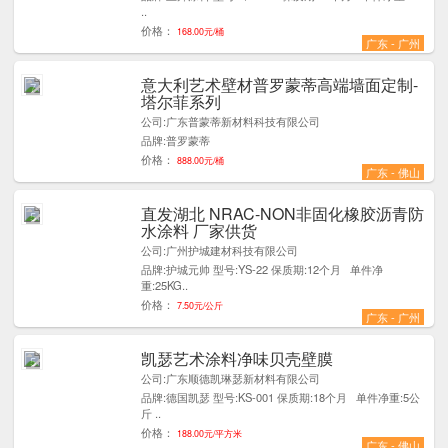
..
价格：
168.00元/桶
广东 - 广州
意大利艺术壁材普罗蒙蒂高端墙面定制-
7
塔尔菲系列
公司:广东普蒙蒂新材料科技有限公司
品牌:普罗蒙蒂
价格：
888.00元/桶
广东 - 佛山
直发湖北 NRAC-NON非固化橡胶沥青防
5
水涂料 厂家供货
公司:广州护城建材科技有限公司
品牌:护城元帅 型号:YS-22 保质期:12个月 单件净
重:25KG..
价格：
7.50元/公斤
广东 - 广州
凯瑟艺术涂料净味贝壳壁膜
5
公司:广东顺德凯琳瑟新材料有限公司
品牌:德国凯瑟 型号:KS-001 保质期:18个月 单件净重:5公
斤 ..
价格：
188.00元/平方米
广东 - 佛山