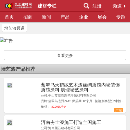
建材专栏
注册
频道
首页
招商
新闻
产品
企业
展会
专题
墙艺漆频道
查看更多
墙艺漆产品推荐
蓝翠鸟天鹅绒艺术漆丝绸质感内墙装饰
2
质感涂料 肌理墙艺涂料
公司:中山蓝翠鸟新型环保材料有限公司
品牌:蓝翠鸟 型号:412 保质期:12个月 按溶剂类型分:水性..
价格：
30.00元/千克
广东
河南夯土漆施工打造全国施工
5
公司:河南颜艺建材有限公司