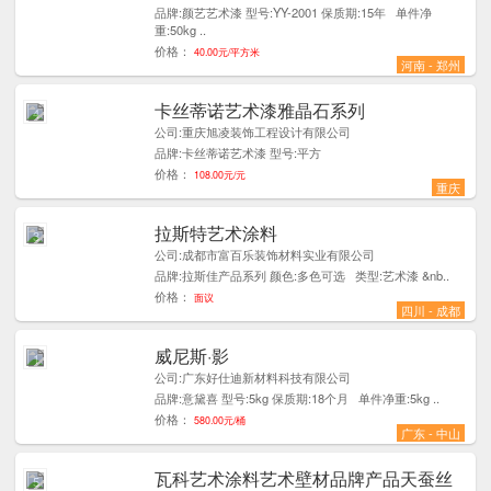
品牌:颜艺艺术漆 型号:YY-2001 保质期:15年 单件净
重:50kg ..
价格：
40.00元/平方米
河南 - 郑州
卡丝蒂诺艺术漆雅晶石系列
4
公司:重庆旭凌装饰工程设计有限公司
品牌:卡丝蒂诺艺术漆 型号:平方
价格：
108.00元/元
重庆
拉斯特艺术涂料
3
公司:成都市富百乐装饰材料实业有限公司
品牌:拉斯佳产品系列 颜色:多色可选 类型:艺术漆 &nb..
价格：
面议
四川 - 成都
威尼斯·影
1
公司:广东好仕迪新材料科技有限公司
品牌:意黛喜 型号:5kg 保质期:18个月 单件净重:5kg ..
价格：
580.00元/桶
广东 - 中山
瓦科艺术涂料艺术壁材品牌产品天蚕丝
5