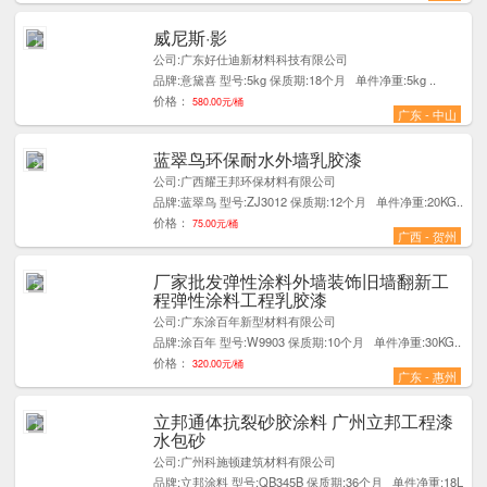
威尼斯·影
1
公司:广东好仕迪新材料科技有限公司
品牌:意黛喜 型号:5kg 保质期:18个月 单件净重:5kg ..
价格：
580.00元/桶
广东 - 中山
蓝翠鸟环保耐水外墙乳胶漆
9
公司:广西耀王邦环保材料有限公司
品牌:蓝翠鸟 型号:ZJ3012 保质期:12个月 单件净重:20KG..
价格：
75.00元/桶
广西 - 贺州
厂家批发弹性涂料外墙装饰旧墙翻新工
5
程弹性涂料工程乳胶漆
公司:广东涂百年新型材料有限公司
品牌:涂百年 型号:W9903 保质期:10个月 单件净重:30KG..
价格：
320.00元/桶
广东 - 惠州
立邦通体抗裂砂胶涂料 广州立邦工程漆
1
水包砂
公司:广州科施顿建筑材料有限公司
品牌:立邦涂料 型号:QB345B 保质期:36个月 单件净重:18L