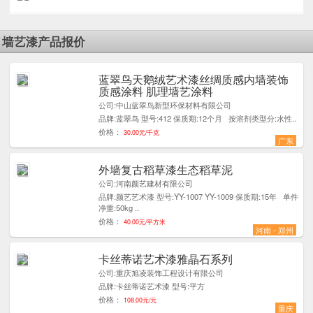
墙艺漆产品报价
蓝翠鸟天鹅绒艺术漆丝绸质感内墙装饰
2
质感涂料 肌理墙艺涂料
公司:中山蓝翠鸟新型环保材料有限公司
品牌:蓝翠鸟 型号:412 保质期:12个月 按溶剂类型分:水性..
价格：
30.00元/千克
广东
外墙复古稻草漆生态稻草泥
8
公司:河南颜艺建材有限公司
品牌:颜艺艺术漆 型号:YY-1007 YY-1009 保质期:15年 单件
净重:50kg ..
价格：
40.00元/平方米
河南 - 郑州
卡丝蒂诺艺术漆雅晶石系列
4
公司:重庆旭凌装饰工程设计有限公司
品牌:卡丝蒂诺艺术漆 型号:平方
价格：
108.00元/元
重庆