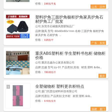
价格：
2.80元/千克
山东 - 滨州
塑料护角三面护角橱柜护角家具护角石
5
材护角工厂批发
公司:东莞市石碣隆凤塑胶制品厂
品牌:隆凤 型号: 60x60x60x1mm 名称:三面护角 橱柜护角
家具护角 石材护角 ..
价格：
0.25元/个
广东 - 东莞
重庆ABS塑料柜 学生塑料书包柜 储物柜
15
价格
公司:重庆忠越办公家具有限公司
品牌:忠越 型号:zy-01 产品类别:其他 材质:塑料 &nbs..
价格：
150.00元/个
重庆
全塑储物柜 塑料更衣柜特点
1
公司:厦门托普拉材料科技有限公司
品牌:托普拉 产品类别:文件柜 材质:塑料 &nb..
价格：
0.10元/立方
福建 - 厦门