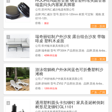
HOOREN圆形管塞 钢管塑料堵头圆管塞
1
端盖闷头内塞家具脚塞
公司:苏州鸿仁威尔电器有限公司
品牌:鸿仁威尔 型号:直径10-120mm 材质:可定制 规格:直
径10-120..
价格：
面议
江苏 - 苏州
瑞奇丽铝制户外沙发 露台组合沙发 带咖
1
啡桌 塑料木桌面
公司:常州银丰家具有限公司
品牌:瑞奇丽 型号:YF3304 产品类别:其他 品牌:其他 &nbs..
价格：
4299.00元/套
江苏 - 常州
游泳馆躺椅户外休闲蓝色可折叠塑料沙
7
滩椅
公司:广州舒纳和户外家具有家具限公司
品牌:舒纳和 型号:ZV02 产品类别:其他 品牌:其他 &nbs..
价格：
1200.00元/张
广东 - 广州
通用塑料圆头卡扣铆钉 家具圣诞树倒刺
4
树形尼龙铆钉GL1101
公司:东莞禾盈通用零部件有限公司