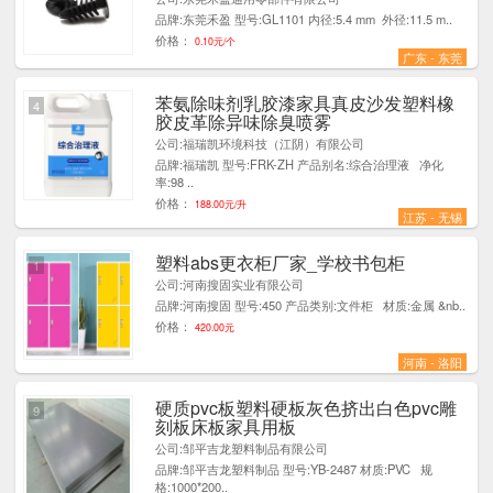
品牌:东莞禾盈 型号:GL1101 内径:5.4 mm 外径:11.5 m..
价格：
0.10元/个
广东 - 东莞
苯氨除味剂乳胶漆家具真皮沙发塑料橡
4
胶皮革除异味除臭喷雾
公司:福瑞凯环境科技（江阴）有限公司
品牌:福瑞凯 型号:FRK-ZH 产品别名:综合治理液 净化
率:98 ..
价格：
188.00元/升
江苏 - 无锡
塑料abs更衣柜厂家_学校书包柜
1
公司:河南搜固实业有限公司
品牌:河南搜固 型号:450 产品类别:文件柜 材质:金属 &nb..
价格：
420.00元
河南 - 洛阳
硬质pvc板塑料硬板灰色挤出白色pvc雕
9
刻板床板家具用板
公司:邹平吉龙塑料制品有限公司
品牌:邹平吉龙塑料制品 型号:YB-2487 材质:PVC 规
格:1000*200..