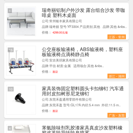
瑞奇丽铝制户外沙发 露台组合沙发 带咖
1
啡桌 塑料木桌面
公司:常州银丰家具有限公司
品牌:瑞奇丽 型号:YF3304 产品类别:其他 品牌:其他 &nbs..
价格：
4299.00元/套
江苏 - 常州
公交座板输液椅，ABS输液椅，塑料座
15
板输液椅点滴椅静点椅
公司:安吉美玥家具有限公司
品牌:平信 材质:金属 适用场合:其他 &nbs..
价格：
面议
浙江 - 湖州
家具装饰固定塑料圆头卡扣铆钉 汽车通
10
用封皮扣树形尼龙铆钉
公司:东莞禾盈通用零部件有限公司
品牌:东莞禾盈 型号:GL17A 内径:5.4 mm 外径:11.5 m..
价格：
面议
广东 - 东莞
苯氨除味剂乳胶漆家具真皮沙发塑料橡
4
胶皮革除异味除臭喷雾