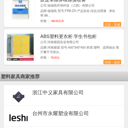
公司:福瑞凯环境科技（江阴）有限公司
品牌:福瑞凯 型号:FRK-ZH 产品别名:综合治理液 净化
率:98 ..
价格：
188.00元/升
江苏 - 无锡
ABS塑料更衣柜 学生书包柜
1
公司:河南搜固实业有限公司
品牌:河南搜固 型号:450*340*450 材质:塑料 适用场合:客
厅餐厅书房办..
价格：
78.00元
河南 - 洛阳
塑料家具商家推荐
浙江中义家具有限公司
台州市永耀塑业有限公司