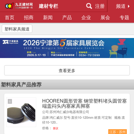
建材专栏
注册
频道
首页
招商
新闻
产品
企业
展会
专题
塑料家具频道
查看更多
塑料家具产品推荐
HOOREN圆形管塞 钢管塑料堵头圆管塞
1
端盖闷头内塞家具脚塞
公司:苏州鸿仁威尔电器有限公司
品牌:鸿仁威尔 型号:直径10-120mm 材质:可定制 规格:直
径10-120..
价格：
面议
江苏 - 苏州