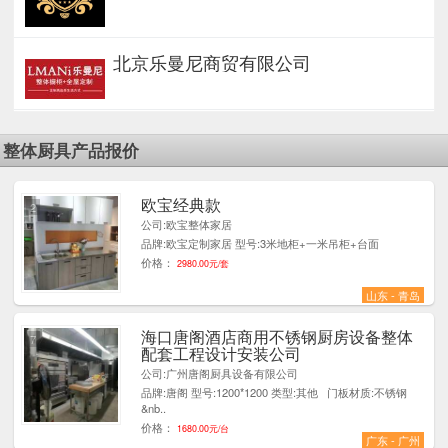
北京乐曼尼商贸有限公司
整体厨具产品报价
欧宝经典款
2
公司:欧宝整体家居
品牌:欧宝定制家居 型号:3米地柜+一米吊柜+台面
价格：
2980.00元/套
山东 - 青岛
海口唐阁酒店商用不锈钢厨房设备整体
7
配套工程设计安装公司
公司:广州唐阁厨具设备有限公司
品牌:唐阁 型号:1200*1200 类型:其他 门板材质:不锈钢
&nb..
价格：
1680.00元/台
广东 - 广州