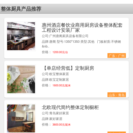
整体厨具产品推荐
惠州酒店餐饮业商用厨房设备整体配套
3
工程设计安装厂家
公司:广州唐阁厨具设备有限公司
品牌:唐阁 型号:1350*1350 类型:其他 门板材质:不锈钢
&nb..
价格：
1200.00元/台
广东 - 广州
【单店经营低】定制厨房
4
公司:欧宝整体家居
品牌:欧宝定制家居
价格：
1600.00元/延米
山东 - 青岛
北欧现代简约整体定制橱柜
2
公司:青岛家好家居
品牌:家好家居
价格：
3600.00元/延米