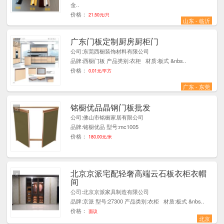
金..
价格：
21.50元/只
山东 - 临沂
广东门板定制厨房厨柜门
9
公司:东莞西橱装饰材料有限公司
品牌:西橱门板 产品类别:衣柜 材质:板式 &nbs..
价格：
0.01元/平方
广东 - 东莞
铭橱优品晶钢门板批发
5
公司:佛山市铭橱家居有限公司
品牌:铭橱优品 型号:mc1005
价格：
180.00元/米
北京京派宅配轻奢高端云石板衣柜衣帽
4
间
公司:北京京派家具制造有限公司
品牌:京派 型号:27300 产品类别:衣柜 材质:板式 &nbs..
价格：
面议
北京