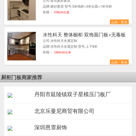
公司:青岛家好家居
品牌:家好家居 型号:3米地柜+3米台面+1米吊柜
价格：
4799.00元/套
山东 - 青岛
水性科天 整体橱柜 双饰面门板+无毒板
1
公司:水性科天全屋定制
品牌:水性科天全屋定制 型号:上下8米
价格：
12600.00元/米
山东 - 青岛
厨柜门板商家推荐
丹阳市延陵镇双子星模压门板厂
北京乐曼尼商贸有限公司
深圳恩霏厨饰