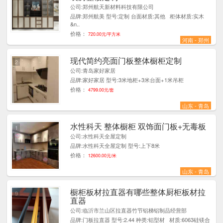
公司:郑州航天新材料科技有限公司
品牌:郑州航美 型号:定制 台面材质:其他 柜体材质:实木
&n..
价格：
720.00元/平方米
河南 - 郑州
现代简约亮面门板整体橱柜定制
2
公司:青岛家好家居
品牌:家好家居 型号:3米地柜+3米台面+1米吊柜
价格：
4799.00元/套
山东 - 青岛
水性科天 整体橱柜 双饰面门板+无毒板
1
公司:水性科天全屋定制
品牌:水性科天全屋定制 型号:上下8米
价格：
12600.00元/米
山东 - 青岛
橱柜板材拉直器有哪些整体厨柜板材拉
9
直器
公司:临沂市兰山区拉直器竹节铝梯铝制品经营部
品牌:门板拉直器 型号:2.44 种类:铝型材 材质:6063硅镁合