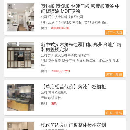
喷粉板 喷塑板 烤漆门板 密度板喷涂 中
5
纤板喷涂 MDF喷涂
公司:辽宁沃欣洁科技有限公司
品牌:沃欣洁 台面材质:密度板 类型:开放型 &n..
价格：
800000.00元/套
辽宁 - 沈阳
新中式实木拼框包覆门板-郑州房地产精
1
装房整楼定制
公司:郑州航天新材料科技有限公司
品牌:郑州航美 型号:定制 台面材质:其他 柜体材质:实木
&n..
价格：
720.00元/平方米
河南 - 郑州
【单店经营低价】烤漆门板橱柜
2
公司:青岛欧派橱柜
品牌:欧派橱柜
价格：
面议
山东 - 青岛
现代简约亮面门板整体橱柜定制
2