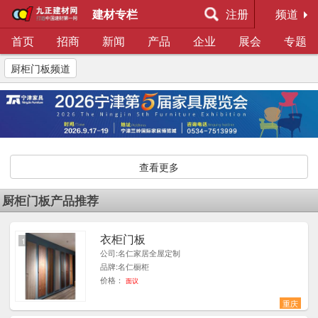
建材专栏
注册
频道
首页
招商
新闻
产品
企业
展会
专题
厨柜门板频道
查看更多
厨柜门板产品推荐
衣柜门板
1
公司:名仁家居全屋定制
品牌:名仁橱柜
价格：
面议
重庆