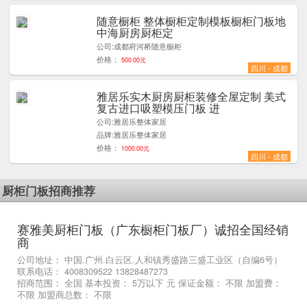
随意橱柜 整体橱柜定制模板橱柜门板地
1
中海厨房厨柜定
公司:成都府河桥随意橱柜
价格：
500.00元
四川 - 成都
雅居乐实木厨房厨柜装修全屋定制 美式
1
复古进口吸塑模压门板 进
公司:雅居乐整体家居
品牌:雅居乐整体家居
价格：
1000.00元
四川 - 成都
厨柜门板招商推荐
赛雅美厨柜门板（广东橱柜门板厂）诚招全国经销
商
公司地址： 中国.广州.白云区.人和镇秀盛路三盛工业区（自编6号）
联系电话： 4008309522 13828487273
招商范围： 全国 基本投资： 5万以下 元 保证金额： 不限 加盟费：
不限 加盟商总数： 不限