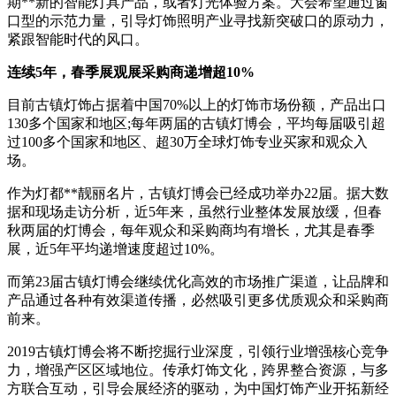
期**新的智能灯具产品，或者灯光体验方案。大会希望通过窗
口型的示范力量，引导灯饰照明产业寻找新突破口的原动力，
紧跟智能时代的风口。
连续5年，春季展观展采购商递增超10%
目前古镇灯饰占据着中国70%以上的灯饰市场份额，产品出口
130多个国家和地区;每年两届的古镇灯博会，平均每届吸引超
过100多个国家和地区、超30万全球灯饰专业买家和观众入
场。
作为灯都**靓丽名片，古镇灯博会已经成功举办22届。据大数
据和现场走访分析，近5年来，虽然行业整体发展放缓，但春
秋两届的灯博会，每年观众和采购商均有增长，尤其是春季
展，近5年平均递增速度超过10%。
而第23届古镇灯博会继续优化高效的市场推广渠道，让品牌和
产品通过各种有效渠道传播，必然吸引更多优质观众和采购商
前来。
2019古镇灯博会将不断挖掘行业深度，引领行业增强核心竞争
力，增强产区区域地位。传承灯饰文化，跨界整合资源，与多
方联合互动，引导会展经济的驱动，为中国灯饰产业开拓新经