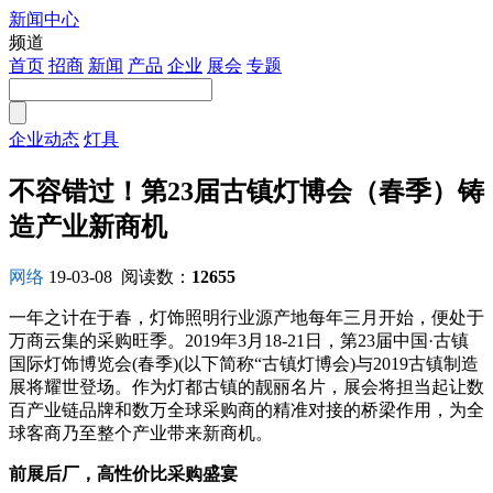
新闻中心
注册
频道
首页
招商
新闻
产品
企业
展会
专题
企业动态
灯具
不容错过！第23届古镇灯博会（春季）铸
造产业新商机
网络
19-03-08
阅读数：
12655
一年之计在于春，灯饰照明行业源产地每年三月开始，便处于
万商云集的采购旺季。2019年3月18-21日，第23届中国·古镇
国际灯饰博览会(春季)(以下简称“古镇灯博会)与2019古镇制造
展将耀世登场。作为灯都古镇的靓丽名片，展会将担当起让数
百产业链品牌和数万全球采购商的精准对接的桥梁作用，为全
球客商乃至整个产业带来新商机。
前展后厂，高性价比采购盛宴