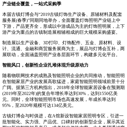
产业链全覆盖，一站式采购季
本届古镇灯博会与“2019古镇灯饰生产设备、原辅材料及配套
服务展(春季)”同期同地举办，全面覆盖灯饰照明产业链上中
下游，产品更齐全，形成以中游成品为主的灯饰照明展，上下
游产业为重点的古镇制造展相辅相成的巨大规模采购盛宴。
制造展以生产设备、3D打印、灯饰配件、五金、原材料、设
计、流通、金融和商贸服务展商为主，展品与灯博会互补，两
展联动，全面涵盖照明产业各层面环节，构建多元化平台。
智能风口，创新性企业扎堆体现升级原动力
随着物联网技术的成熟及智能照明企业的共同推动，智能照明
在智能家居产业的发展高歌猛进，家庭智能照明领域前景十分
广阔。据第三方机构指出，2018年全球智能家居设备在预测期
(2019年至2022年)的复合年增长率达到30%，达到1550亿美
元。同时，全球智能照明市场也高速发展，年成长率达到
95%，至2020年规模可达134亿美元。
古镇灯博会与时俱进，在A馆新设智能家居照明专区，引进一
批智能化、实力强、产品优、口碑好的创新型企业，展示其近