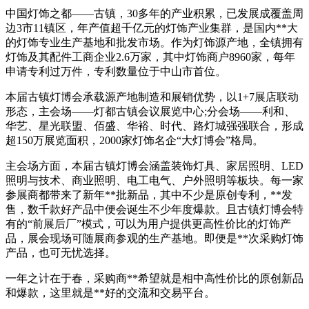
中国灯饰之都——古镇，30多年的产业积累，已发展成覆盖周
边3市11镇区，年产值超千亿元的灯饰产业集群，是国内**大
的灯饰专业生产基地和批发市场。作为灯饰源产地，全镇拥有
灯饰及其配件工商企业2.6万家，其中灯饰商户8960家，每年
申请专利过万件，专利数量位于中山市首位。
本届古镇灯博会承载源产地制造和展销优势，以1+7展店联动
形态，主会场——灯都古镇会议展览中心;分会场——利和、
华艺、星光联盟、佰盛、华裕、时代、路灯城强强联合，形成
超150万展览面积，2000家灯饰名企“大灯博会”格局。
主会场方面，本届古镇灯博会涵盖装饰灯具、家居照明、LED
照明与技术、商业照明、电工电气、户外照明等板块。每一家
参展商都带来了新年**批新品，其中不少是原创专利，**发
售，数千款好产品中便会诞生不少年度爆款。且古镇灯博会特
有的“前展后厂”模式，可以为用户提供更高性价比的灯饰产
品，展会现场可随展商参观的生产基地。即便是**次采购灯饰
产品，也可无忧选择。
一年之计在于春，采购商**希望就是相中高性价比的原创新品
和爆款，这里就是**好的交流和交易平台。