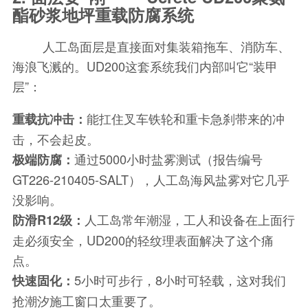
酯砂浆地坪重载防腐系统
人工岛面层是直接面对集装箱拖车、消防车、
海浪飞溅的。UD200这套系统我们内部叫它“装甲
层”：
能扛住叉车铁轮和重卡急刹带来的冲
重载抗冲击：
击，不会起皮。
通过5000小时盐雾测试（报告编号
极端防腐：
GT226-210405-SALT），人工岛海风盐雾对它几乎
没影响。
人工岛常年潮湿，工人和设备在上面行
防滑R12级：
走必须安全，UD200的轻纹理表面解决了这个痛
点。
5小时可步行，8小时可轻载，这对我们
快速固化：
抢潮汐施工窗口太重要了。