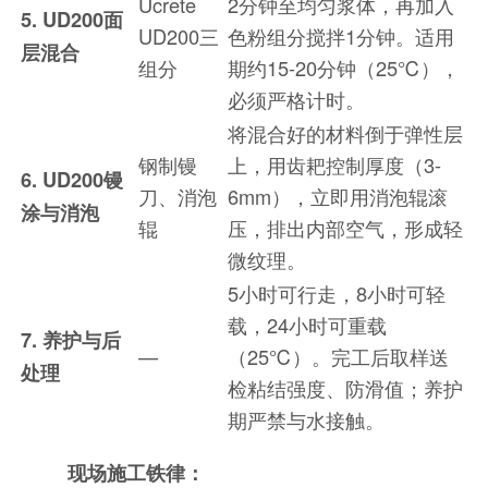
Ucrete
2分钟至均匀浆体，再加入
5. UD200面
UD200三
色粉组分搅拌1分钟。适用
层混合
组分
期约15-20分钟（25℃），
必须严格计时。
将混合好的材料倒于弹性层
钢制镘
上，用齿耙控制厚度（3-
6. UD200镘
刀、消泡
6mm），立即用消泡辊滚
涂与消泡
辊
压，排出内部空气，形成轻
微纹理。
5小时可行走，8小时可轻
载，24小时可重载
7. 养护与后
—
（25℃）。完工后取样送
处理
检粘结强度、防滑值；养护
期严禁与水接触。
现场施工铁律：