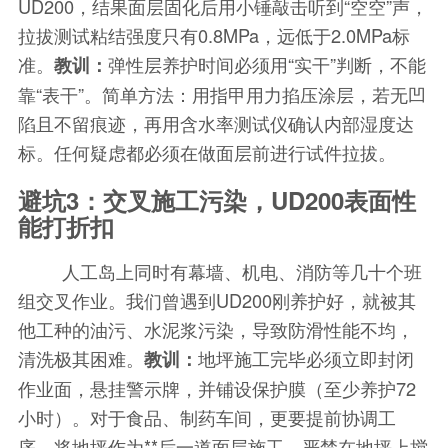
UD200，结果面层固化后用小锤敲击听到“空空”声，
拉拔测试粘结强度只有0.8MPa，远低于2.0MPa标
准。
弹性层养护时间必须用“实干”判断，不能
教训：
靠“表干”。简单方法：用指甲用力掐压涂层，若无凹
陷且不留痕迹，再用含水率测试仪确认内部湿度达
标。任何疑虑都必须在做面层前进行试件拉拔。
避坑3：交叉施工污染，UD200表面性
能打折扣
人工岛上同时有幕墙、机电、消防等几十个班
组交叉作业。我们曾遇到UD200刚养护好，就被其
他工种的油污、水泥浆污染，导致防滑性能不均，
清洗极其困难。
地坪施工完毕必须立即封闭
教训：
作业面，悬挂警示牌，并铺设保护膜（至少养护72
小时）。对于食品、制药车间，更要提前协调工
序，将地坪作为**后一道面层施工，严禁在地坪上搅