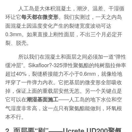
人工岛是大体积混凝土，潮汐、温差、干湿循
环让它
。我们实测过，一天之内岛
每天都在微变形
面混凝土因温度变化产生的裂缝宽度波动可达
0.3mm。如果直接上刚性面层，不出三个月必定开
裂、脱壳。
所以我们在混凝土和面层之间必须加一道“弹性
缓冲层”。Sikafloor?-325弹性聚氨酯的纯树脂拉伸率
超过40%，裂缝桥接能力不小于0.6mm，就像给地
坪穿了一件弹力内衣。它把基层的微变形全部吸收
掉，保证上面的重载层安然无恙。另一个关键点是
它可以在
——人工岛的地下水位和空
潮湿基面施工
气湿度非常高，这一点只有聚氨酯能做到，环氧根
本不行。
2. 面层要“刚”——Ucrete UD200聚氨