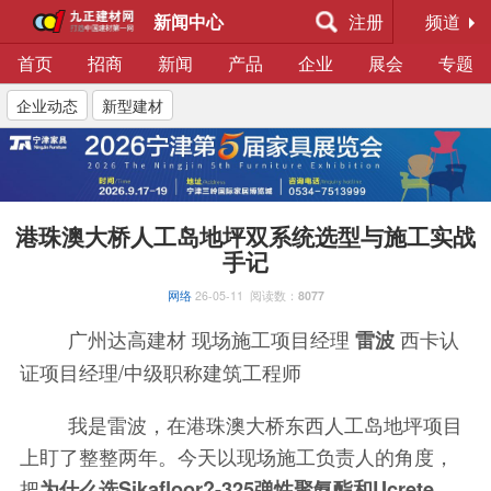
新闻中心
注册
频道
首页
招商
新闻
产品
企业
展会
专题
企业动态
新型建材
港珠澳大桥人工岛地坪双系统选型与施工实战
手记
网络
26-05-11
阅读数：
8077
广州达高建材 现场施工项目经理
西卡认
雷波
证项目经理/中级职称建筑工程师
我是雷波，在港珠澳大桥东西人工岛地坪项目
上盯了整整两年。今天以现场施工负责人的角度，
把
为什么选Sikafloor?-325弹性聚氨酯和Ucrete