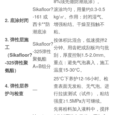
8%须先做防潮底涂）。
Sikafloor?
滚涂均匀，用量约0.3-0.5
-161 或
kg/㎡。作用：封闭湿气、
2. 底涂封闭
西卡**防
增强粘结。干燥至指触不
潮底涂
粘。
3. 弹性层施
按体积比混合，低速搅拌2
Sikafloor?
工
分钟。用齿耙或刮板均匀批
-325弹性
刮，厚度控制1.5-2.0mm。
（Sikafloor?
聚氨酯
重点：避免气泡裹入，施工
-325弹性聚
A+B组分
温度15-30℃。
氨酯）
25℃下养护12-16小时。检
4. 弹性层养
查表面无发粘、无气泡。进
—
行拉拔测试（试件），粘结
护与检查
强度≥1.5MPa方可继续。
先将粉料加入液料中，搅拌