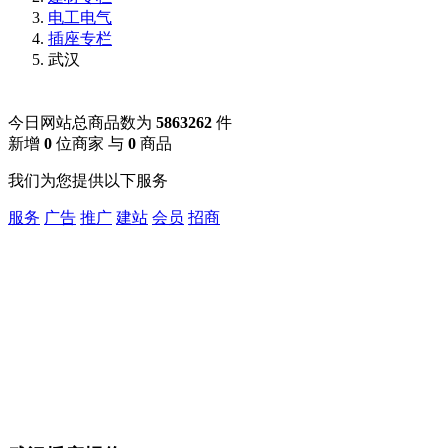
电工电气
插座专栏
武汉
今日网站总商品数为
5863262
件
新增
0
位商家 与
0
商品
我们为您提供以下服务
服务
广告
推广
建站
会员
招商