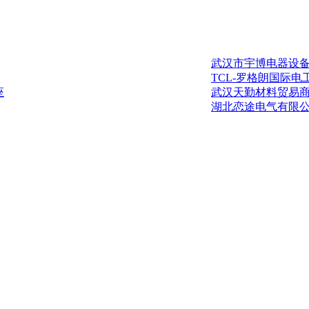
武汉市宇博电器设
TCL-罗格朗国际
座
武汉天勤材料贸易
湖北恋途电气有限