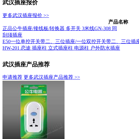
武汉插座报价
更多武汉插座报价 >>
产品名称
正品公牛插座/接线板/转换器 多开关 3米线GN-308 同
刮须插座
E50一位单控开关带二、三位插座/一位双控开关带二、三位插
HW-201 恋途 插座柱 立式插座柱 电源柱 户外防水插座
武汉插座产品推荐
申请推荐
更多武汉插座产品推荐 >>